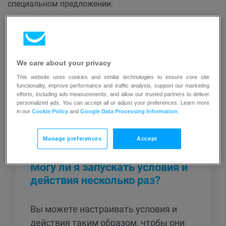
специальном предложении.
We care about your privacy
This website uses cookies and similar technologies to ensure core site
functionality, improve performance and traffic analysis, support our marketing
efforts, including ads measurements, and allow our trusted partners to deliver
personalized ads. You can accept all or adjust your preferences. Learn more
Похожие статьи
in our
Cookie Policy
and
Google Data Processing Information
.
Manage preferences
Accept
Могу ли я запускать условия и
действия несколько раз?
Вы можете настраивать условия и
действия таким образом, чтобы они