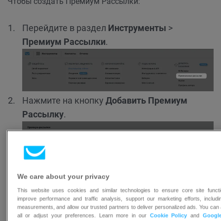
Чтобы создать Премиум Рассылки:
Перейдите в раздел
Инструменты
>
Премиум Рассылки
.
Нажмите на кнопку
Добавить Премиум
Рассылку
.
We care about your privacy
This website uses cookies and similar technologies to ensure core site functio
improve performance and traffic analysis, support our marketing efforts, includ
Дайте название своей Премиум Рассылке.
measurements, and allow our trusted partners to deliver personalized ads. You can
all or adjust your preferences. Learn more in our
Cookie Policy
and
Googl
Она будет доступна на странице вашего