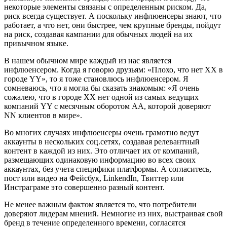
некоторые элементы связаны с определенным риском. Да,
риск всегда существует. А поскольку инфлюенсеры знают, что
работает, а что нет, они быстрее, чем крупные бренды, пойдут
на риск, создавая кампании для обычных людей на их
привычном языке.
В нашем обычном мире каждый из нас является
инфлюенсером. Когда я говорю друзьям: «Плохо, что нет ХХ в
городе YY», то я тоже становлюсь инфлюенсером. Я
сомневаюсь, что я могла бы сказать знакомым: «Я очень
сожалею, что в городе ХХ нет одной из самых ведущих
компаний YY с месячным оборотом АА, которой доверяют
NN клиентов в мире».
Во многих случаях инфлюенсеры очень грамотно ведут
аккаунты в нескольких соц.сетях, создавая релевантный
контент в каждой из них. Это отличает их от компаний,
размещающих одинаковую информацию во всех своих
аккаунтах, без учета специфики платформы. А согласитесь,
пост или видео на Фейсбук, LinkendIn, Твиттер или
Инстраграме это совершенно разный контент.
Не менее важным фактом является то, что потребители
доверяют лидерам мнений. Немногие из них, выстраивая свой
бренд в течение определенного времени, согласятся