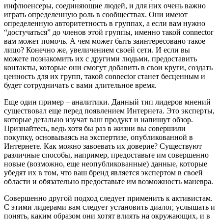
инфлюенсеры, соединяющие людей, и для них очень важно
играть определенную роль в сообществах. Они имеют
определенную авторитетность в группах, а если вам нужно
“достучаться” до членов этой группы, именно такой connector
вам может помочь. А чем может быть заинтересовано такое
лицо? Конечно же, увеличением своей сети. И если вы
можете познакомить их с другими людьми, предоставить
контакты, которые они смогут добавить в свои круги, создать
ценность для их групп, такой connector станет бесценным и
будет сотрудничать с вами длительное время.
Еще один пример – аналитики. Данный тип лидеров мнений
существовал еще перед появлением Интернета. Это эксперты,
которые детально изучат ваш продукт и напишут обзор.
Признайтесь, ведь хотя бы раз в жизни вы совершили
покупку, основываясь на экспертизе, опубликованной в
Интернете. Как можно завоевать их доверие? Существуют
различные способы, например, предоставьте им совершенно
новые (возможно, еще неопубликованные) данные, которые
убедят их в том, что ваш бренд является экспертом в своей
области и обязательно предоставьте им возможность маневра.
Совершенно другой подход следует применить к активистам.
С этими лидерами вам следует установить диалог, услышать и
понять, каким образом они хотят влиять на окружающих, и в