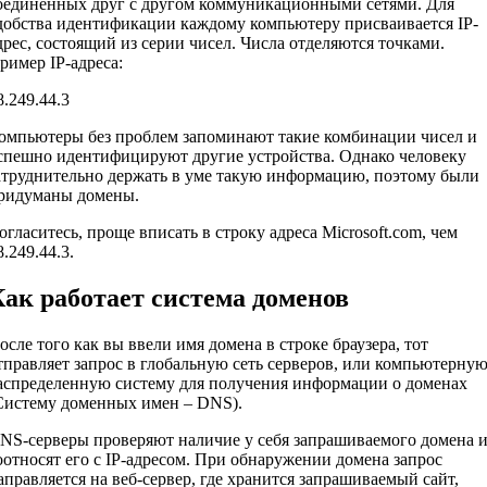
оединенных друг с другом коммуникационными сетями. Для
добства идентификации каждому компьютеру присваивается IP-
дрес, состоящий из серии чисел. Числа отделяются точками.
ример IP-адреса:
8.249.44.3
омпьютеры без проблем запоминают такие комбинации чисел и
спешно идентифицируют другие устройства. Однако человеку
атруднительно держать в уме такую информацию, поэтому были
ридуманы домены.
огласитесь, проще вписать в строку адреса Microsoft.com, чем
8.249.44.3.
ак работает система доменов
осле того как вы ввели имя домена в строке браузера, тот
тправляет запрос в глобальную сеть серверов, или компьютерну
аспределенную систему для получения информации о доменах
Систему доменных имен – DNS).
NS-серверы проверяют наличие у себя запрашиваемого домена 
оотносят его с IP-адресом. При обнаружении домена запрос
аправляется на веб-сервер, где хранится запрашиваемый сайт,