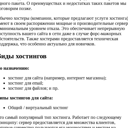
дного пакета. О преимуществах и недостатках таких пакетов мы
оговорим позже.
бычно хостеры (компании, которые предлагают услуги хостинга
меют в своем распоряжении мощные и производительные серве
 минимальным уровнем отказа. Это обеспечивает непрерывную
оступность вашего сайта в сети даже в случае форс-мажорных
бстоятельств. Также хостерами предоставляется техническая
оддержка, что особенно актуально для новичков.
Виды хостингов
о назначению:
хостинг для сайта (например, интернет магазина);
хостинг для email;
хостинг для файлов; и пр.
ипы хостингов для сайта:
Общий / виртуальный хостинг
то самый популярный тип хостинга. Работает по следующему
ринципу: сервер предоставляется для множества клиентов,
оторые совместно пользуются его мощностями и местом на