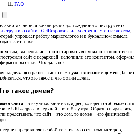
FAQ
едавно мы анонсировали релиз долгожданного инструмента –
онструктора сайтов GetResponse с искусственным интеллектом
,
оторый упрощает работу маркетологов и в буквальном смысле
оздает сайт за вас.
опустим, вы решились протестировать возможности конструкто
 построили сайт с иерархией, наполнили его контентом, оформи
 фирменном стиле. Что дальше?
ля надлежащей работы сайта вам нужен
хостинг
и
домен
. Давай
азбираться, что это такое и что с этим делать.
то такое домен?
омен сайта
– это уникальное имя, адрес, который отображается 
троке URL-адреса в верхней части браузера. Образно выражаясь,
сли представить, что сайт – это дом, то домен – его физический
дрес.
нтернет представляет собой гигантскую сеть компьютеров,