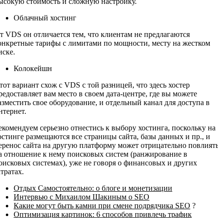
ысокую стоимость и сложную настройку.
Облачный хостинг
т VDS он отличается тем, что клиентам не предлагаются
онкретные тарифы с лимитами по мощности, месту на жестком
иске.
Колокейшн
тот вариант схож с VDS с той разницей, что здесь хостер
редоставляет вам место в своем дата-центре, где вы можете
азместить свое оборудование, и отдельный канал для доступа в
нтернет.
екомендуем серьезно отнестись к выбору хостинга, поскольку на
остинге размещаются все страницы сайта, базы данных и пр., и
еренос сайта на другую платформу может отрицательно повлият
а отношение к нему поисковых систем (ранжирование в
оисковых системах), уже не говоря о финансовых и других
атратах.
Отдых Самостоятельно: о блоге и монетизации
Интервью с Михаилом Шакиным о SEO
Какие могут быть камни при смене подрядчика SEO
?
Оптимизация картинок: 6 способов привлечь трафик