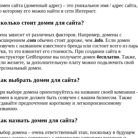
омен сайта (доменный адрес) – это уникальное имя / адрес сайта,
о которому его можно найти в сети Интернет.
колько стоит домен для сайта?
ена зависит от различных факторов. Например, домены с
асширением
.com
обычно стоят дороже, чем
.info
. Если домен
озвучен с названием известного бренда или состоит всего из пар
укв, то это взвинтит его стоимость. При создании сайта в
онструкторе GetResponse вы получаете домен
бесплатно
. Также,
сли желаете, за дополнительную плату можно подключить свой
ерсональный домен.
ак выбрать домен для сайта?
ри выборе домена ориентируйтесь на название своей компании 
омен в идеале должен быть созвучен с вашим бизнесом. Также
тдавайте предпочтение короткому и легкопроизносимому
азванию.
ак назвать домен для сайта?
ыбор домена – очень ответственный этап, поскольку в будущем
амена домена сопряжена с огромными затратами ресурсов и