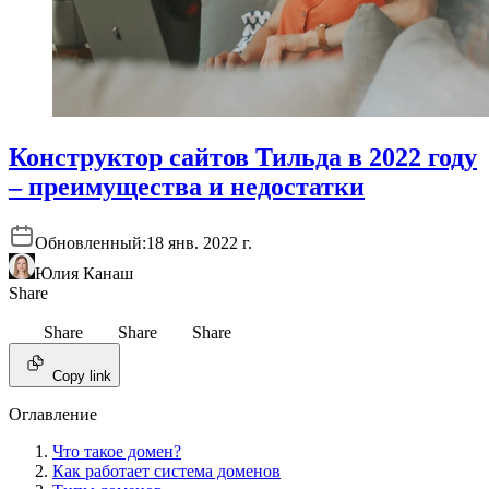
Конструктор сайтов Тильда в 2022 году
– преимущества и недостатки
Обновленный:
18 янв. 2022 г.
Юлия Канаш
Share
Share
Share
Share
Copy link
Оглавление
Что такое домен?
Как работает система доменов