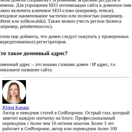
ремени. Для упрощения SEO оптимизации сайта в доменное имя
ожно включить ключевое SEO-слово (например, rentcar),
рендовое наименование частично или полностью (например,
ofirent или sofikowalski). Также можно учесть регион бизнеса
например, petsittermoscow).
отим еще добавить, что домен следует покупать у проверенных
аккредитованных) регистраторов.
то такое доменный адрес?
оменный адрес – это иными словами домен / IP адрес, т.е.
никальное название сайта.
Юлия Канаш
Автор и певодчик статей в GetResponse. Острый глаз, который
заметит каждую опечатку на блоге. Профессиональный
переводчик с более чем 10-летним опытом. Более 3 лет
работает в GetResponse, автор или переводчик более 100