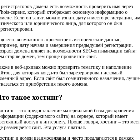
 регистраторов домена есть возможность проверить имя через
hois-сервис, который отображает основную информацию о
омене. Если он занят, можно узнать дату и место регистрации, и
изического или юридического лица, для которого он был
арегистрирован.
ще есть возможность просмотреть исторические данные,
апример, дату начала и завершения предыдущей регистрации.
озраст домена влияет на возможности SEO-оптимизации сайта:
ем старше домен, тем проще продвигать сайт.
акже в веб-архивах можно проверить тематику и наполнение
айтов, для которых когда-то был зарезервирован искомый
оменный адрес. Если сайт был сомнительного назначения, лучше
тказаться от приобретения такого домена.
то такое хостинг?
остинг – это предоставление материальной базы для хранения
нформации (содержимого сайта) на сервере, который имеет
остоянный доступ к интернету. Проще говоря, хостинг – это мест
де размещается сайт. Эта услуга платная.
остинг и домен взаимосвязаны и часто предлагаются в рамках