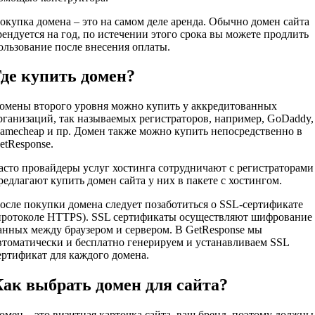
окупка домена – это на самом деле аренда. Обычно домен сайта
рендуется на год, по истечении этого срока вы можете продлить
ользование после внесения оплаты.
де купить домен?
омены второго уровня можно купить у аккредитованных
рганизаций, так называемых регистраторов, например, GoDaddy,
amecheap и пр. Домен также можно купить непосредственно в
etResponse.
асто провайдеры услуг хостинга сотрудничают с регистраторами
редлагают купить домен сайта у них в пакете с хостингом.
осле покупки домена следует позаботиться о SSL-сертификате
протоколе HTTPS). SSL сертификаты осуществляют шифрование
анных между браузером и сервером. В GetResponse мы
втоматически и бесплатно генерируем и устанавливаем SSL
ертификат для каждого домена.
ак выбрать домен для сайта?
омен – это визитная карточка сайта, ваш бренд, поэтому должны