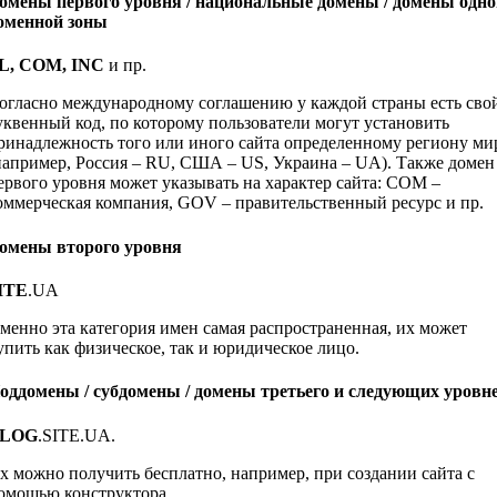
омены первого уровня / национальные домены / домены одно
оменной зоны
L, COM, INC
и пр.
огласно международному соглашению у каждой страны есть сво
уквенный код, по которому пользователи могут установить
ринадлежность того или иного сайта определенному региону ми
например, Россия – RU, США – US, Украина – UA). Также домен
ервого уровня может указывать на характер сайта: COM –
оммерческая компания, GOV – правительственный ресурс и пр.
омены второго уровня
ITE
.UA
менно эта категория имен самая распространенная, их может
упить как физическое, так и юридическое лицо.
оддомены / субдомены / домены третьего и следующих уровн
LOG
.SITE.UA.
х можно получить бесплатно, например, при создании сайта с
омощью конструктора.