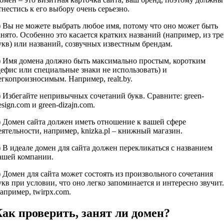
тнестись к его выбору очень серьезно.
) Вы не можете выбрать любое имя, потому что оно может быть
анято. Особенно это касается кратких названий (например, из тре
укв) или названий, созвучных известным брендам.
) Имя домена должно быть максимально простым, коротким
дефис или специальные знаки не использовать) и
егкопроизносимым. Например, realt.by.
) Избегайте непривычных сочетаний букв. Сравните: green-
esign.com и green-dizajn.com.
) Домен сайта должен иметь отношение к вашей сфере
еятельности, например, knizka.pl – книжный магазин.
) В идеале домен для сайта должен перекликаться с названием
ашей компании.
) Домен для сайта может состоять из произвольного сочетания
укв при условии, что оно легко запоминается и интересно звучит.
апример, twirpx.com.
ак проверить, занят ли домен?