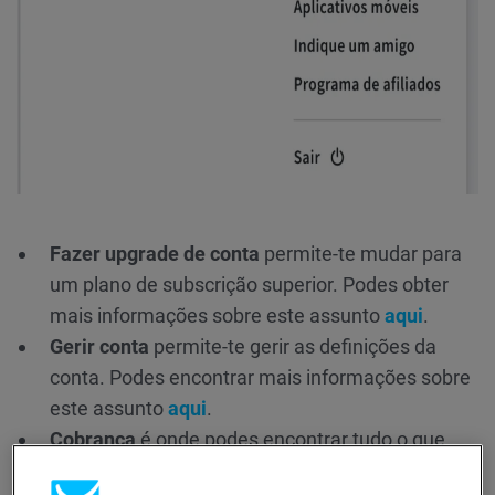
Fazer upgrade de conta
permite-te mudar para
um plano de subscrição superior. Podes obter
mais informações sobre este assunto
aqui
.
Gerir conta
permite-te gerir as definições da
conta. Podes encontrar mais informações sobre
este assunto
aqui
.
Cobrança
é onde podes encontrar tudo o que
está relacionado com os teus pagamentos.