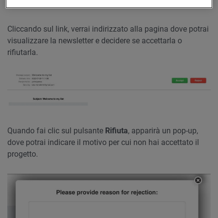
Cliccando sul link, verrai indirizzato alla pagina dove potrai
visualizzare la newsletter e decidere se accettarla o
rifiutarla.
Quando fai clic sul pulsante
Rifiuta
, apparirà un pop-up,
dove potrai indicare il motivo per cui non hai accettato il
progetto.