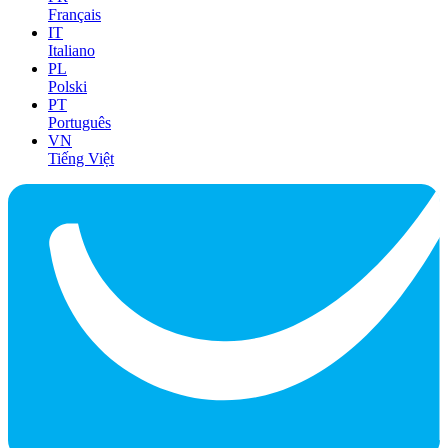
Français
IT
Italiano
PL
Polski
PT
Português
VN
Tiếng Việt