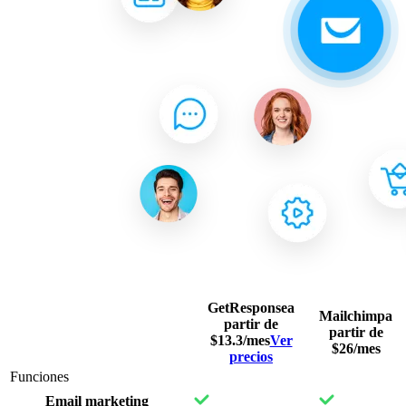
GetResponse
a
Mailchimp
a
partir de
partir de
$13.3/mes
Ver
$26/mes
precios
Funciones
Email marketing