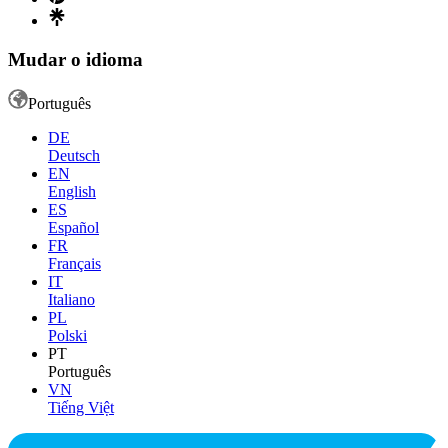
Mudar o idioma
Português
DE
Deutsch
EN
English
ES
Español
FR
Français
IT
Italiano
PL
Polski
PT
Português
VN
Tiếng Việt