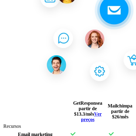
GetResponse
a
Mailchimp
a
partir de
partir de
$13.3/mês
Ver
$26/mês
preços
Recursos
Email marketing