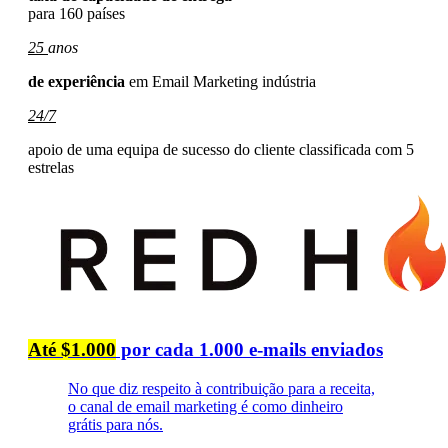
para 160 países
25
anos
de experiência
em Email Marketing indústria
24/7
apoio de uma equipa de sucesso do cliente classificada com 5
estrelas
Até $1.000
por cada 1.000 e-mails enviados
No que diz respeito à contribuição para a receita,
o canal de email marketing é como dinheiro
grátis para nós.