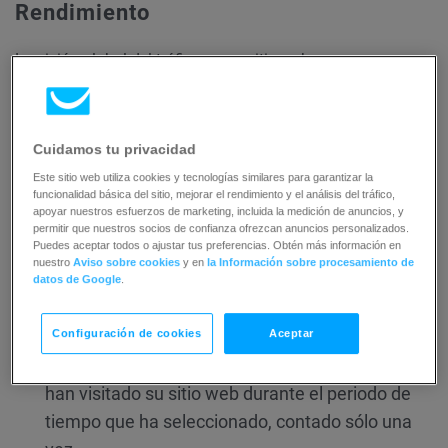
Rendimiento
La visión global del tráfico en su sitio web.
Páginas vistas
El número total de veces que las
páginas de su sitio web fueron vistas o
Cuidamos tu privacidad
actualizadas durante el período de tiempo que
Este sitio web utiliza cookies y tecnologías similares para garantizar la
ha seleccionado.
funcionalidad básica del sitio, mejorar el rendimiento y el análisis del tráfico,
apoyar nuestros esfuerzos de marketing, incluida la medición de anuncios, y
Visitas
El número de sesiones de navegación
permitir que nuestros socios de confianza ofrezcan anuncios personalizados.
Puedes aceptar todos o ajustar tus preferencias. Obtén más información en
iniciadas en su sitio. Cada sesión dura 30
nuestro
Aviso sobre cookies
y en
la Información sobre procesamiento de
minutos. Si un visitante abre más de una página
datos de Google
.
dentro de una sesión, sigue contando como la
Configuración de cookies
Aceptar
misma visita.
Visitantes únicos
El número de personas que
han visitado su sitio web durante el periodo de
tiempo que ha seleccionado, contado sólo una