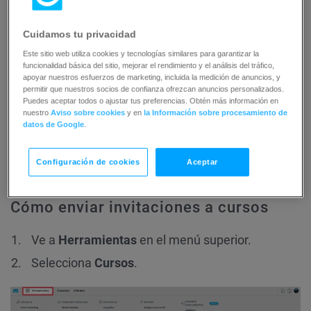
Si el archivo contiene más de una columna, sólo
se utilizará la primera. Las cabeceras de
Cuidamos tu privacidad
columna están permitidas pero serán ignoradas.
Este sitio web utiliza cookies y tecnologías similares para garantizar la
funcionalidad básica del sitio, mejorar el rendimiento y el análisis del tráfico,
apoyar nuestros esfuerzos de marketing, incluida la medición de anuncios, y
permitir que nuestros socios de confianza ofrezcan anuncios personalizados.
Las direcciones no válidas o mal formuladas se omitirán
Puedes aceptar todos o ajustar tus preferencias. Obtén más información en
nuestro
Aviso sobre cookies
y en
la Información sobre procesamiento de
automáticamente.
datos de Google
.
No se importarán nombres, etiquetas ni otros metadatos:
Configuración de cookies
Aceptar
sólo se requieren las direcciones de correo electrónico.
Cómo enviar invitaciones a cursos
Ve a
Herramientas
en el menú superior.
Selecciona
Cursos
.