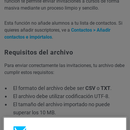
función te permite enviar invitaciones a cursos de forma
masiva mediante un proceso limpio y sencillo.
Esta función no añade alumnos a tu lista de contactos. Si
quieres añadir suscriptores, ve a
Contactos > Añadir
contactos e impórtalos
.
Requisitos del archivo
Para enviar correctamente las invitaciones, tu archivo debe
cumplir estos requisitos:
El formato del archivo debe ser
CSV
o
TXT
.
El archivo debe utilizar codificación UTF-8.
El tamaño del archivo importado no puede
superar los 10 MB.
El archivo cargado sólo debe constar de una
columna con direcciones de correo electrónico.