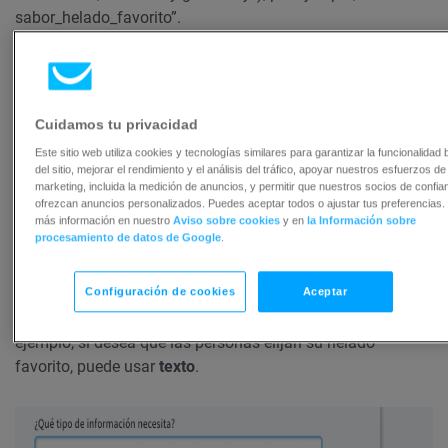
sabor_helado_favorito”.
Cuidamos tu privacidad
Este sitio web utiliza cookies y tecnologías similares para garantizar la funcionalidad 
del sitio, mejorar el rendimiento y el análisis del tráfico, apoyar nuestros esfuerzos de
marketing, incluida la medición de anuncios, y permitir que nuestros socios de confia
ofrezcan anuncios personalizados. Puedes aceptar todos o ajustar tus preferencias.
más información en nuestro
Aviso sobre cookies
y en
la Información sobre
procesamiento de datos de Google
.
b.
Expanda la lista desplegable, para seleccionar el
tipo
de
información que desea reunir. Puede elegir entre los
Configuración de cookies
Aceptar
siguientes
tipos de campos
: país, moneda, fecha, fecha y
hora, sexo, dirección IP, número, teléfono, texto, y URL. Por
ejemplo, si desea que las personas elijan su helado
favorito, puede usar
texto
.