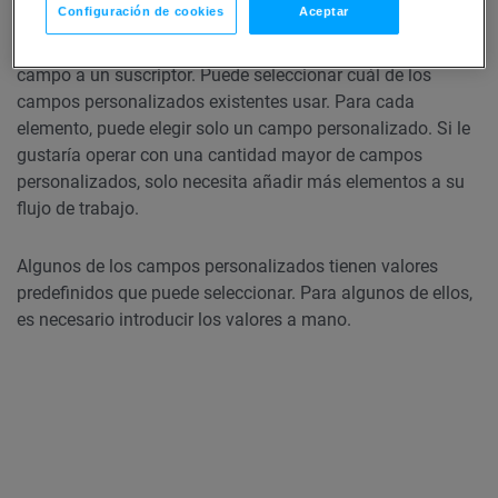
Configuración de cookies
Aceptar
Cuando incluye la acción
Campo personalizado
en su flujo
de trabajo, debe decidir si quiere eliminar o asignar el
campo a un suscriptor. Puede seleccionar cuál de los
campos personalizados existentes usar. Para cada
elemento, puede elegir solo un campo personalizado. Si le
gustaría operar con una cantidad mayor de campos
personalizados, solo necesita añadir más elementos a su
flujo de trabajo.
Algunos de los campos personalizados tienen valores
predefinidos que puede seleccionar. Para algunos de ellos,
es necesario introducir los valores a mano.