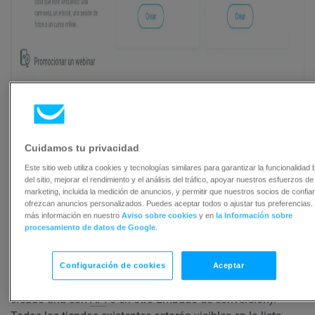
Cuidamos tu privacidad
Este sitio web utiliza cookies y tecnologías similares para garantizar la funcionalidad 
Después de seleccionar el tipo de embudo, accederá a la
del sitio, mejorar el rendimiento y el análisis del tráfico, apoyar nuestros esfuerzos de
marketing, incluida la medición de anuncios, y permitir que nuestros socios de confia
página de configuración del embudo. Allí puede crear una
ofrezcan anuncios personalizados. Puedes aceptar todos o ajustar tus preferencias.
tienda o conectarse a una existente.
más información en nuestro
Aviso sobre cookies
y en
la Información sobre
procesamiento de datos de Google
.
Conectarse a una tienda
Configuración de cookies
Aceptar
Tienda existente
Puede elegir una tienda existente (si ha
creado una con
API
o en otro Embudo de conversión).