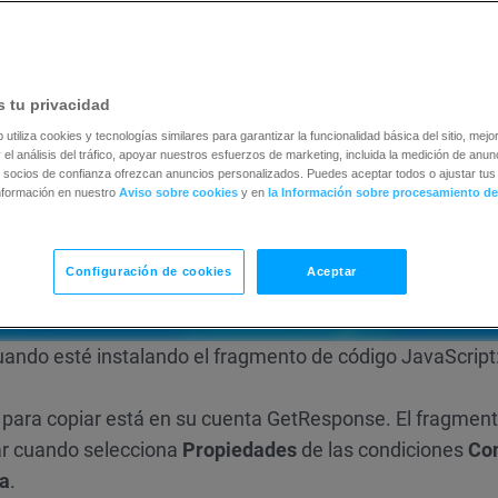
 tu privacidad
b utiliza cookies y tecnologías similares para garantizar la funcionalidad básica del sitio, mejor
 el análisis del tráfico, apoyar nuestros esfuerzos de marketing, incluida la medición de anunc
 socios de confianza ofrezcan anuncios personalizados. Puedes aceptar todos o ajustar tus 
nformación en nuestro
Aviso sobre cookies
y en
la Información sobre procesamiento de
Configuración de cookies
Aceptar
uando esté instalando el fragmento de código JavaScript
 para copiar está en su cuenta GetResponse. El fragmen
ar cuando selecciona
Propiedades
de las condiciones
Co
da
.