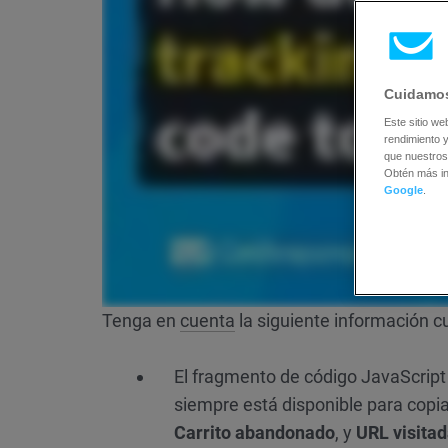
Cuidamos
Este sitio we
rendimiento y
que nuestros
Obtén más i
Google
.
Tenga en
cuenta
la siguiente información c
El fragmento de código JavaScript
siempre está disponible para copi
Carrito abandonado
, y
URL visita