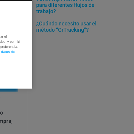
para diferentes flujos de
trabajo?
¿Cuándo necesito usar el
método “GrTracking”?
ar el
ios, y permitir
preferencias.
 datos de
:
to
mpra
,