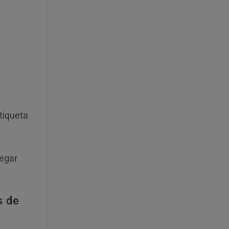
tiqueta
regar
s de