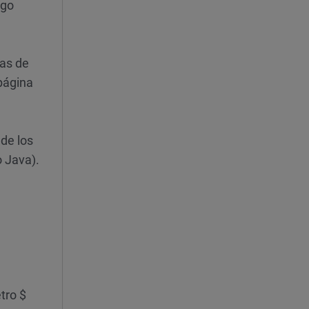
igo
nas de
 página
 de los
o Java).
tro $