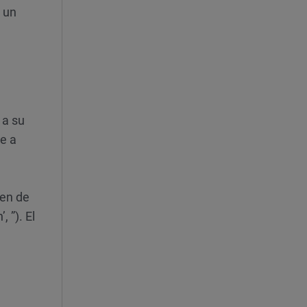
 un
 a su
e a
ken de
 ”). El