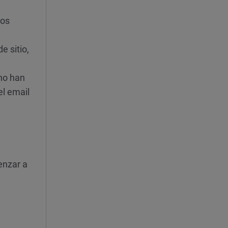
los
e sitio,
 no han
el email
enzar a