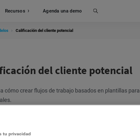
Recursos
Buscar
Agenda una demo
delos
Calificación del cliente potencial
ficación del cliente potencial
a cómo crear flujos de trabajo basados en plantillas para
ales.
Etiquetar contactos según su puntuación
Plan de etiquetado básico
 tu privacidad
¿Para qué se usan los modelos de Calificación del clien