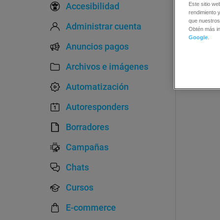
Accesibilidad
Este sitio we
rendimiento y
que nuestros
Administrar cuenta
Obtén más i
Google
.
Anuncios pagos
Archivos e imágenes
Automatización
Autoresponders
Borradores
Campañas
Chats
Cursos
E-commerce