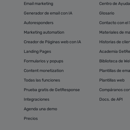
Email marketing
Centro de Ayuda
Generador de email con IA
Glosario
Autoresponders
Contacto con el
Marketing automation
Materiales de mar
Creador de Páginas web con IA
Historias de clie
Landing Pages
Academia GetR
Formularios y popups
Biblioteca de We
Content monetization
Plantillas de ema
Todas las funciones
Plantillas web
Prueba gratis de GetResponse
Compáranos con
Integraciones
Docs. de API
Agenda una demo
Precios