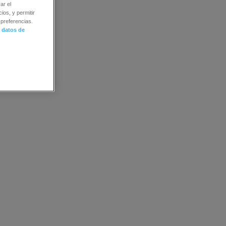
ar el
ios, y permitir
preferencias.
 datos de