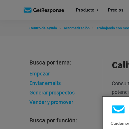
Producto
Precios
Centro de Ayuda
Automatización
Trabajando con mo
Cali
Busca por tema:
Empezar
Enviar emails
Consult
potenci
Generar prospectos
Vender y promover
Busca por función:
Cuidamos