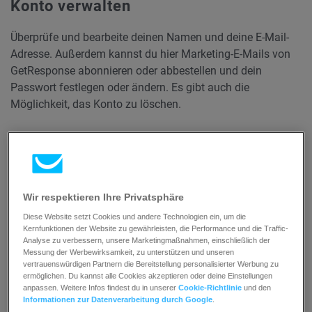
Konto verwalten
Überprüfe und bearbeite deinen Namen und deine E-Mail-
Adresse. Außerdem kannst du hier Marketing-E-Mails von
GetResponse abonnieren oder abbestellen und dein
Passwort festlegen oder ändern. Es gibt auch die
Möglichkeit, das Konto zu löschen.
Wir respektieren Ihre Privatsphäre
Diese Website setzt Cookies und andere Technologien ein, um die
Kernfunktionen der Website zu gewährleisten, die Performance und die Traffic-
Analyse zu verbessern, unsere Marketingmaßnahmen, einschließlich der
Messung der Werbewirksamkeit, zu unterstützen und unseren
vertrauenswürdigen Partnern die Bereitstellung personalisierter Werbung zu
ermöglichen. Du kannst alle Cookies akzeptieren oder deine Einstellungen
anpassen. Weitere Infos findest du in unserer
Cookie-Richtlinie
und den
Informationen zur Datenverarbeitung durch Google
.