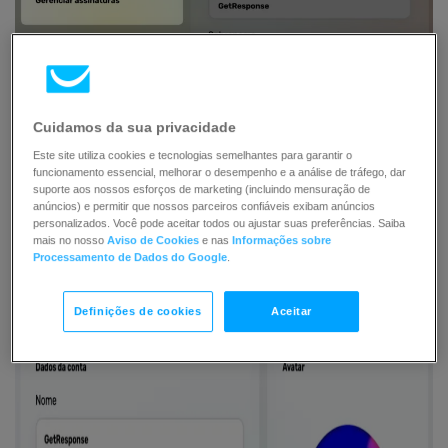
Cuidamos da sua privacidade
Gerenciar conta
Este site utiliza cookies e tecnologias semelhantes para garantir o
funcionamento essencial, melhorar o desempenho e a análise de tráfego, dar
Revê e edita o teu nome e endereço de e-mail. Também é
suporte aos nossos esforços de marketing (incluindo mensuração de
possível assinar ou cancelar a assinatura dos e-mails de
anúncios) e permitir que nossos parceiros confiáveis exibam anúncios
personalizados. Você pode aceitar todos ou ajustar suas preferências. Saiba
marketing da GetResponse e definir ou alterar sua senha
mais no nosso
Aviso de Cookies
e nas
Informações sobre
aqui. Há também a opção de excluir a conta.
Processamento de Dados do Google
.
Definições de cookies
Aceitar