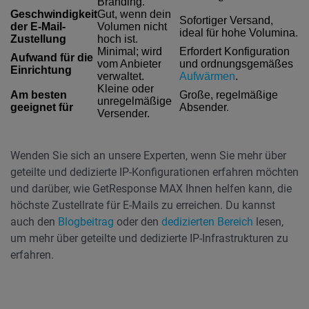
Branding.
Geschwindigkeit
Gut, wenn dein
Sofortiger Versand,
der E-Mail-
Volumen nicht
ideal für hohe Volumina.
Zustellung
hoch ist.
Minimal; wird
Erfordert Konfiguration
Aufwand für die
vom Anbieter
und ordnungsgemäßes
Einrichtung
verwaltet.
Aufwärmen
.
Kleine oder
Am besten
Große, regelmäßige
unregelmäßige
geeignet für
Absender.
Versender.
Wenden Sie sich an unsere Experten, wenn Sie mehr über
geteilte und dedizierte IP-Konfigurationen erfahren möchten
und darüber, wie GetResponse MAX Ihnen helfen kann, die
höchste Zustellrate für E-Mails zu erreichen. Du kannst
auch den
Blogbeitrag
oder den
dedizierten Bereich
lesen,
um mehr über geteilte und dedizierte IP-Infrastrukturen zu
erfahren.