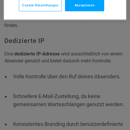
Cookie-Einstellungen
Akzeptieren
Hinweis
: Geteilte-IPs haben einen Qualifizierungsprozess.
Unser Sales Team hilft dir, die beste Option für dich zu
finden.
Dedizierte IP
Eine
dedizierte IP-Adresse
wird ausschließlich von einem
Absender genutzt und bietet dadurch mehr Kontrolle.
Volle Kontrolle über den Ruf deines Absenders.
Schnellere E-Mail-Zustellung, da keine
gemeinsamen Warteschlangen genutzt werden.
Konsistentes Branding durch benutzerdefinierte