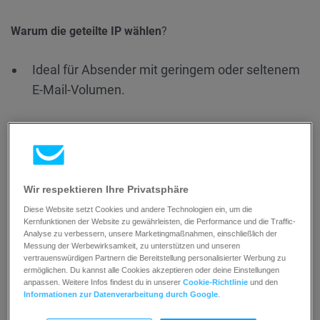
Warum die geteilte IP wählen
?
Ideal für Absender mit geringem oder seltenem
E-Mail-Volumen.
Das Pooling erhöht das E-Mail-Volumen, was den
Ruf von kleinen Absendern stabilisieren kann.
Wir respektieren Ihre Privatsphäre
Du musst dich nicht so sehr um die
Diese Website setzt Cookies und andere Technologien ein, um die
Kernfunktionen der Website zu gewährleisten, die Performance und die Traffic-
Aufrechterhaltung deines Rufs kümmern wie bei
Analyse zu verbessern, unsere Marketingmaßnahmen, einschließlich der
einer dedizierten IP – wir helfen dir dabei.
Messung der Werbewirksamkeit, zu unterstützen und unseren
vertrauenswürdigen Partnern die Bereitstellung personalisierter Werbung zu
ermöglichen. Du kannst alle Cookies akzeptieren oder deine Einstellungen
anpassen. Weitere Infos findest du in unserer
Cookie-Richtlinie
und den
Am besten geeignet für
: Unternehmen mit kleineren E-Mail-
Informationen zur Datenverarbeitung durch Google
.
Listen oder inkonsistenten Sendeplänen.