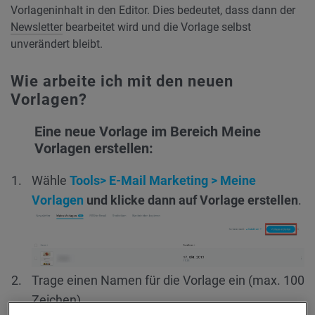
Vorlageninhalt in den Editor. Dies bedeutet, dass dann der
Newsletter
bearbeitet wird und die Vorlage selbst
unverändert bleibt.
Wie arbeite ich mit den neuen
Vorlagen?
Eine neue Vorlage im Bereich Meine
Vorlagen erstellen:
Wähle
Tools> E-Mail Marketing > Meine
Vorlagen
und klicke dann auf Vorlage erstellen
.
Trage einen Namen für die Vorlage ein (max. 100
Zeichen).