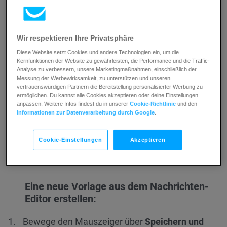
Wähle
Vorgefertigte Vorlagen
,
Leere Vorlagen
,
HTML-Edito
r oder
Existierende Nachrichten
und
erstelle dann die gewünschte
Wir respektieren Ihre Privatsphäre
Nachrichtenvorlage.
Diese Website setzt Cookies und andere Technologien ein, um die
Kernfunktionen der Website zu gewährleisten, die Performance und die Traffic-
Analyse zu verbessern, unsere Marketingmaßnahmen, einschließlich der
Messung der Werbewirksamkeit, zu unterstützen und unseren
vertrauenswürdigen Partnern die Bereitstellung personalisierter Werbung zu
ermöglichen. Du kannst alle Cookies akzeptieren oder deine Einstellungen
anpassen. Weitere Infos findest du in unserer
Cookie-Richtlinie
und den
Informationen zur Datenverarbeitung durch Google
.
Cookie-Einstellungen
Akzeptieren
Eine neue Vorlage aus dem Nachrichten-
Editor erstellen:
Bewege den Mauszeiger über
Speichern und