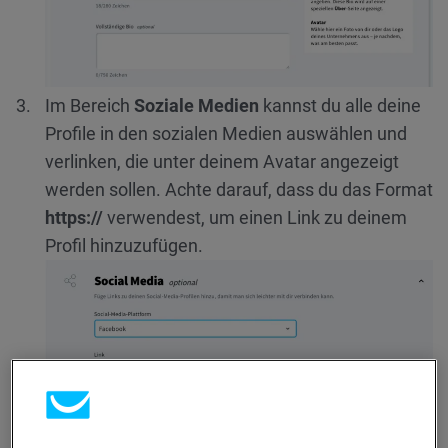
Im Bereich
Soziale Medien
kannst du alle deine
Profile in den sozialen Medien auswählen und
verlinken, die unter deinem Avatar angezeigt
werden sollen. Achte darauf, dass du das Format
https://
verwendest, um einen Link zu deinem
Profil hinzuzufügen.
Im Bereich
Profillogo
kannst du dein eigenes