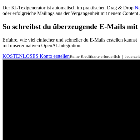
Der KI-Textgenerator ist automatisch im praktischen Drag & Drop
Ne
oder erfolgreiche Mailings aus der Vergangenheit mit neuem Content au
So schreibst du überzeugende E-Mails mit
Erfahre, wie viel einfacher und schneller du E-Mails erstellen kannst
mit unserer nativen OpenAI-Integration.
KOSTENLOSES Konto erstellen
Keine Kreditkarte erforderlich | Jederzeit