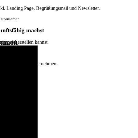
nkl. Landing Page, Begrüßungsmail und Newsletter.
 stornierbar
nftsfähig machst
lumen
ing sicherstellen kannst.
lere und große Unternehmen,
chten.