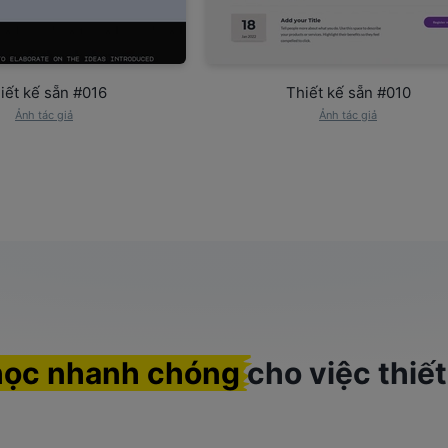
iết kế sẵn #016
Thiết kế sẵn #010
Ảnh tác giả
Ảnh tác giả
 học nhanh chóng
cho việc thiế