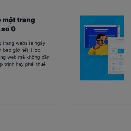
o một trang
 số 0
t trang website ngày
n bao giờ hết. Học
rang web mà không cần
ập trình hay phải thuê