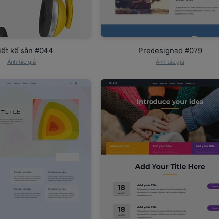
iết kế sẵn #044
Predesigned #079
Ảnh tác giả
Ảnh tác giả