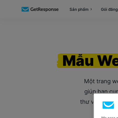
Sản phẩm
Gói đăng
Mẫu We
Một trang we
giúp bạn cun
thư viện mẫu 
We care 