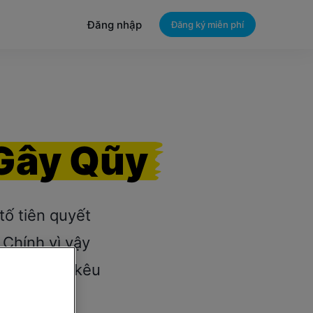
Đăng nhập
Đăng ký miễn phí
Gây Qũy
tố tiên quyết
 Chính vì vậy
n giúp bạn kêu