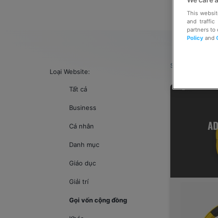
This websit
and traffic
partners to
Policy
and
Sắp sếp theo:
Th
Loại Website:
hà
Tất cả
Business
Cá nhân
Danh mục
Giáo dục
Giải trí
Gọi vốn cộng đồng