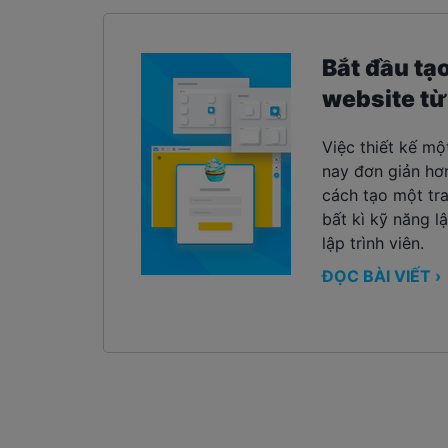
Bắt đầu tạ
website từ
Việc thiết kế mộ
nay đơn giản hơ
cách tạo một t
bất kì kỹ năng l
lập trình viên.
ĐỌC BÀI VIẾT ›