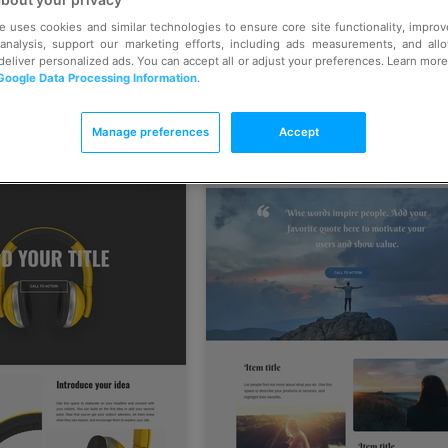
e uses cookies and similar technologies to ensure core site functionality, impro
 analysis, support our marketing efforts, including ads measurements, and all
 deliver personalized ads. You can accept all or adjust your preferences. Learn mor
Google Data Processing Information
.
Manage preferences
Accept
ịnh
nh