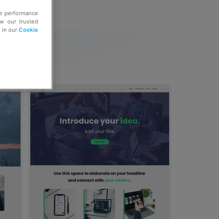
ve performance
ow our trusted
e in our
Cookie