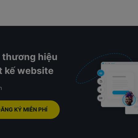
 thương hiệu
ết kế website
n
ĂNG KÝ MIỄN PHÍ