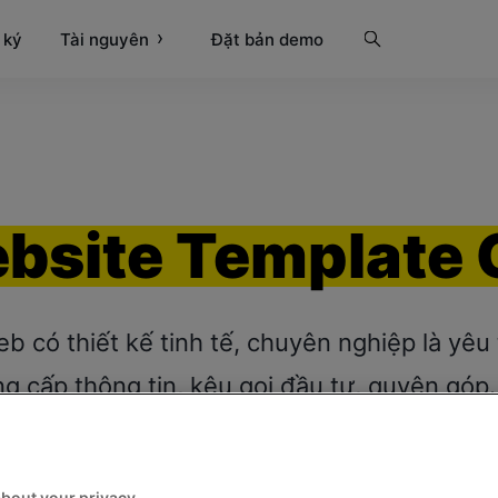
 ký
Tài nguyên
Tìm kiếm
Đặt bản demo
bsite Template 
b có thiết kế tinh tế, chuyên nghiệp là yêu 
g cấp thông tin, kêu gọi đầu tư, quyên góp.
template website gọi vốn này là phương tiệ
gọi được lượng quỹ mà bạn mong muốn.
about your privacy