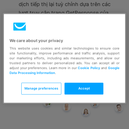
dịch tiếp thị lại tuỳ chỉnh dựa trên các
lượt truy cập trang GetResponse của
bạn.
We care about your privacy
This website uses cookies and similar technologies to ensure core
site functionality, improve performance and traffic analysis, support
our marketing efforts, including ads measurements, and allow our
trusted partners to deliver personalized ads. You can accept all or
adjust your preferences. Learn more in our
Cookie Policy
and
Google
Data Processing Information
.
Manage preferences
Accept