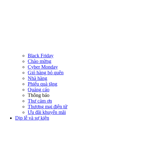
Black Friday
Chào mừng
Cyber Monday
Giỏ hàng bỏ quên
Nhà hàng
Phiếu quà tặng
Quảng cáo
Thông báo
Thư cảm ơn
Thương mại điện tử
Ưu đãi khuyến mãi
Dịp lễ và sự kiện