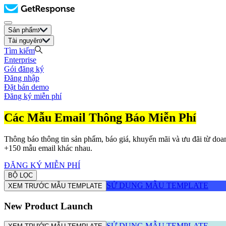
Sản phẩm
Tài nguyên
Tìm kiếm
Enterprise
Gói đăng ký
Đăng nhập
Đặt bản demo
Đăng ký miễn phí
Các Mẫu Email Thông Báo Miễn Phí
Thông báo thông tin sản phẩm, báo giá, khuyến mãi và ưu đãi từ doan
+150 mẫu email khác nhau.
ĐĂNG KÝ MIỄN PHÍ
BỘ LỌC
SỬ DỤNG MẪU TEMPLATE
XEM TRƯỚC MẪU TEMPLATE
New Product Launch
SỬ DỤNG MẪU TEMPLATE