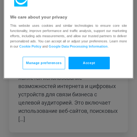
маркетинга, которые
взаимодействуют с клиентами через
We care about your privacy
цифровые каналы. Он охватывает
This website uses cookies and similar technologies to ensure core site
различные онлайн-стратегии, тактики
functionality, improve performance and traffic analysis, support our marketing
и инструменты, используемые для
efforts, including ads measurements, and allow our trusted partners to deliver
personalized ads. You can accept all or adjust your preferences. Learn more
привлечения и вовлечения
in our
Cookie Policy
and
Google Data Processing Information
.
потенциальных клиентов в цифровом
пространстве. Одним из ключевых
Manage preferences
Accept
аспектов цифрового маркетинга
является использование
возможностей интернета и цифровых
устройств для связи бизнеса с
целевой аудиторией. Это включает
использование веб-сайтов, поисковых
[…]