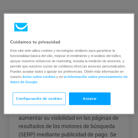
Cuidamos tu privacidad
Artículos relacionados
Este sitio web utiliza cookies y tecnologías similares para garantizar la
funcionalidad básica del sitio, mejorar el rendimiento y el análisis del tráfico,
apoyar nuestros esfuerzos de marketing, incluida la medición de anuncios, y
permitir que nuestros socios de confianza ofrezcan anuncios personalizados.
Puedes aceptar todos o ajustar tus preferencias. Obtén más información en
nuestro
Aviso sobre cookies
y en
la Información sobre procesamiento de
Marketing en buscadores
datos de Google
.
Configuración de cookies
Aceptar
El marketing en buscadores (SEM)
consiste en promocionar sitios web y
aumentar su visibilidad en las páginas de
resultados de los motores de búsqueda
(SERP) mediante publicidad de pago. Se