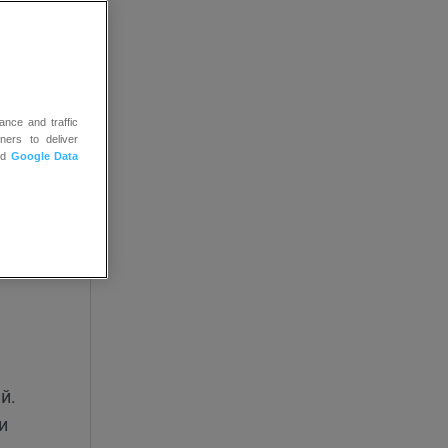
ы
ance and traffic
ners to deliver
уют
nd
Google Data
й.
и