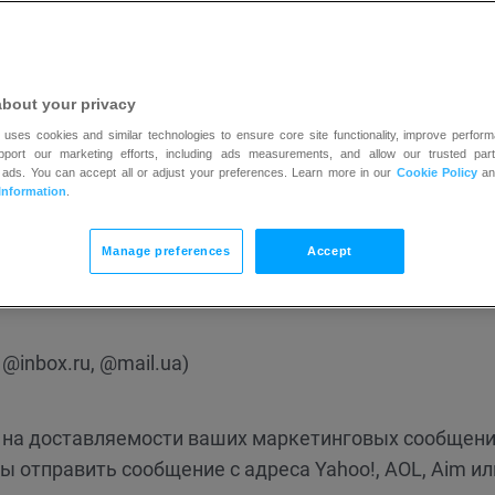
пользуете конкретный
домен
в поле «Отправитель», в
 авторизованных серверов.
about your privacy
 uses cookies and similar technologies to ensure core site functionality, improve perform
 политике, называемой Domain-based Message
upport our marketing efforts, including ads measurements, and allow our trusted part
или
 ads. You can accept all or adjust your preferences. Learn more in our
DMARC
. Список Email-сервисов, которые использ
Cookie Policy
a
Information
.
Manage preferences
Accept
)
, @inbox.ru, @mail.ua)
 на доставляемости ваших маркетинговых сообщени
ы отправить сообщение с адреса Yahoo!, AOL, Aim ил