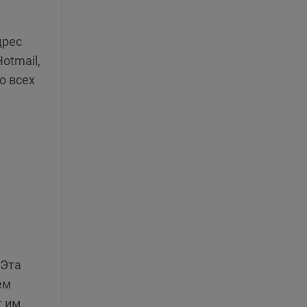
дрес
otmail,
о всех
 Эта
ем
т им