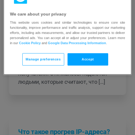
нежелательных электронных
сообщений или других форм
We care about your privacy
электронной коммуникации, которые
This website uses cookies and similar technologies to ensure core site
считаются спамом. Жалоба на спам
functionality, improve performance and traffic analysis, support our marketing
относится к акту сообщения о
efforts, including ads measurements, and allow our trusted partners to deliver
personalized ads. You can accept all or adjust your preferences. Learn more
непрошенных и нежелательных
in our
Cookie Policy
and
Google Data Processing Information
.
письмах или сообщениях, которые
рассылаются массово, обычно с
Manage preferences
Accept
рекламными целями, без согласия
получателя. Эти жалобы подаются
людьми, которые считают, что […]
Что такое прогрев IP-адреса?