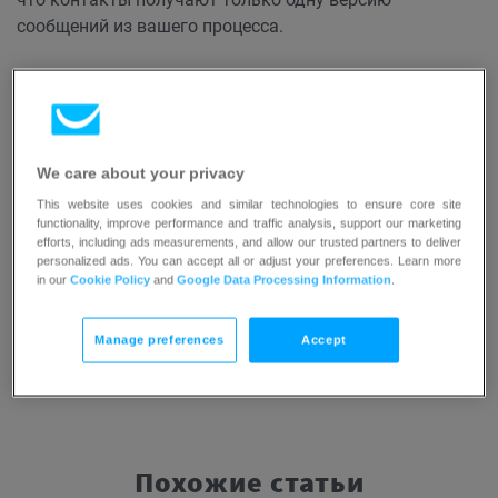
сообщений из вашего процесса.
Автоответчики
Если одна и та же последовательность сообщений
автоответчика
есть в нескольких списках,
We care about your privacy
невозможно будет остановить получение нескольких
This website uses cookies and similar technologies to ensure core site
копий одного и того же сообщения контактом, если он
functionality, improve performance and traffic analysis, support our marketing
подписан на несколько из этих списков.
efforts, including ads measurements, and allow our trusted partners to deliver
personalized ads. You can accept all or adjust your preferences. Learn more
in our
Cookie Policy
and
Google Data Processing Information
.
Manage preferences
Accept
Похожие статьи