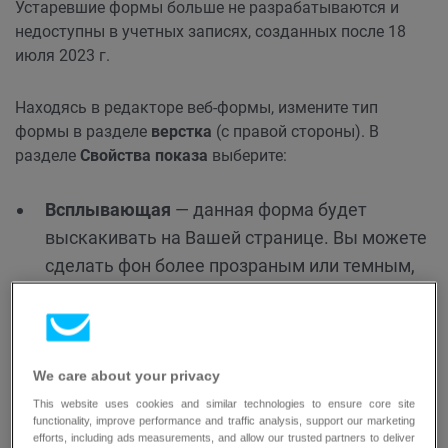
Устаревшие формы больше не разрабатываются и
недоступны в учетных записях, созданных после 18
июля 2023 г.
Находясь в редакторе веб-формы, измените тип
формы в разделе
верстка
(с правой стороны). В
разделе
Свойства показа
выберите:
Всплывающая
— данная форма будет
выскакивать на Вашей странице. Вы можете
сделать фон более прозраным или темным,
чтобы форма выделялась на фоне остальной
части сайта.
We care about your privacy
Форма при прокрутке
— данная форма будет
This website uses cookies and similar technologies to ensure core site
показана контакту, когда он бдует
functionality, improve performance and traffic analysis, support our marketing
efforts, including ads measurements, and allow our trusted partners to deliver
прокручивать Вашу страницу.