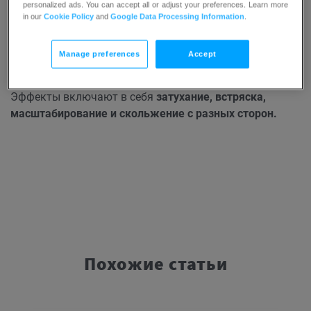
personalized ads. You can accept all or adjust your preferences. Learn more
in our
Cookie Policy
and
Google Data Processing Information
.
В этом же разделе можно задать положение, задержку
Manage preferences
Accept
и эффекты.
Эффекты включают в себя
затухание, встряска,
масштабирование и скольжение с разных сторон.
Похожие статьи