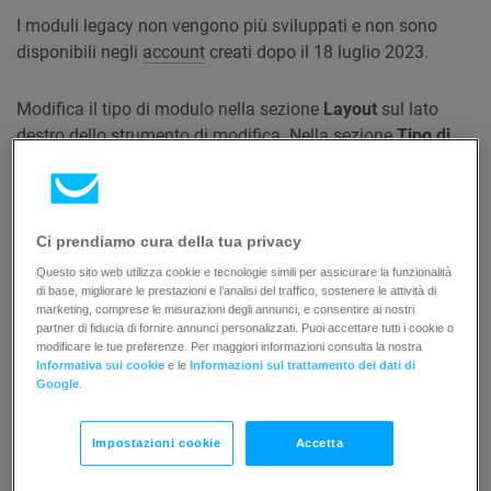
I moduli legacy non vengono più sviluppati e non sono
disponibili negli
account
creati dopo il 18 luglio 2023.
Modifica il tipo di modulo nella sezione
Layout
sul lato
destro dello strumento di modifica. Nella sezione
Tipo di
visualizzazione
, scegli:
Pop over
appare sulla pagina visualizzata. Puoi
Ci prendiamo cura della tua privacy
impostare lo sfondo in modo che sia trasparente
Questo sito web utilizza cookie e tecnologie simili per assicurare la funzionalità
o scurire la pagina per far risaltare il modulo.
di base, migliorare le prestazioni e l’analisi del traffico, sostenere le attività di
Il modulo di scorrimento
si apre sul sito Web
marketing, comprese le misurazioni degli annunci, e consentire ai nostri
partner di fiducia di fornire annunci personalizzati. Puoi accettare tutti i cookie o
mentre il visitatore scorre.
modificare le tue preferenze. Per maggiori informazioni consulta la nostra
Informativa sui cookie
e le
Informazioni sul trattamento dei dati di
Google
.
Nella stessa sezione, puoi impostare la posizione, il ritardo
e gli effetti. Gli effetti includono
dissolvenza, scuotimento,
Impostazioni cookie
Accetta
ridimensionamento e scorrimento da diverse direzioni.