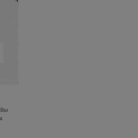
«Вы
я