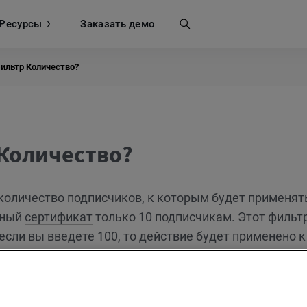
Ресурсы
Поиск
Заказать демо
фильтр Количество?
 Количество?
 количество подписчиков, к которым будет применят
чный
сертификат
только 10 подписчикам. Этот фильт
если вы введете 100, то действие будет применено к
етствуют заданному условию. Учитывайте, что
кает только заданное количество подписчиков.