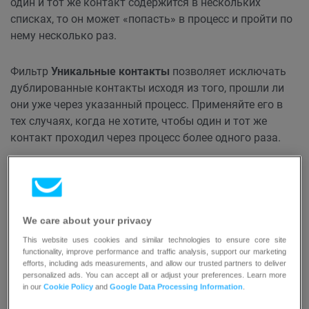
один и тот же контакт содержится в нескольких
списках, то он может «попасть» в процесс и пройти по
нему несколько раз.
Фильтр
Уникальные контакты
позволяет исключать
дублированные контакты исходя из того, прошли ли
они уже через указанный процесс. Применяйте его в
тех случаях, когда не хотите, чтобы один и тот же
контакт проходил через процесс более одного раза.
У фильтра есть положительный (зеленый) и
отрицательный (красный) выходы. Когда контакты
впервые попадают на элемент, они попадают на
We care about your privacy
положительный выход. Если же они попадают в
процесс еще раз в другом списке, то направляются по
This website uses cookies and similar technologies to ensure core site
functionality, improve performance and traffic analysis, support our marketing
отрицательному пути.
efforts, including ads measurements, and allow our trusted partners to deliver
personalized ads. You can accept all or adjust your preferences. Learn more
in our
Cookie Policy
and
Google Data Processing Information
.