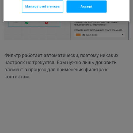
Manage preferences
Accept
Фильтр работает автоматически, поэтому никаких
настроек не требуется. Вам нужно лишь добавить
элемент в процесс для применения фильтра к
контактам.