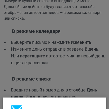
выберите нужный список в выпадающем меню.
Дальнейшие действия будут зависеть от способа
отображения автоответчиков — в режиме календаря
или списка.
В режиме календаря
Выберите письмо и нажмите
Изменить
.
Измените день отправки в разделе
В день
.
Или
перетащите
автоответчик на новый день
в цикле рассылки.
В режиме списка
Введите новый номер дня в столбце
День
цикла
. Изменения сохраняются
автоматически.