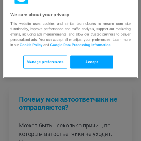
We care about your privacy
This website uses cookies and similar technologies to ensure core site
functionality, improve performance and traffic analysis, support our marketing
efforts, including ads measurements, and allow our trusted partners to deliver
personalized ads. You can accept all or adjust your preferences. Learn more
in our
Cookie Policy
and
Google Data Processing Information
.
Manage preferences
Accept
Похожие статьи
Почему мои автоответчики не
отправляются?
Может быть несколько причин, по
которым автоответчики не уходят.