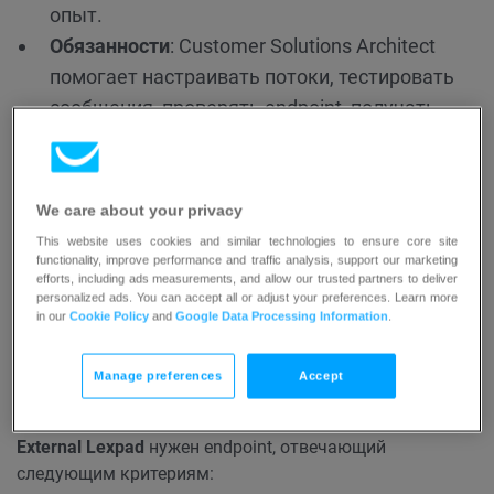
опыт.
Обязанности
: Customer Solutions Architect
помогает настраивать потоки, тестировать
сообщения, проверять endpoint, получать
информацию, объединять необходимые
данные в базе данных и, при необходимости,
структурировать JSON. Однако они не несут
We care about your privacy
ответственности за конечное содержание и
This website uses cookies and similar technologies to ensure core site
результаты сообщений. Клиенты должны
functionality, improve performance and traffic analysis, support our marketing
efforts, including ads measurements, and allow our trusted partners to deliver
тщательно тестировать рабочие процессы
personalized ads. You can accept all or adjust your preferences. Learn more
in our
Cookie Policy
and
Google Data Processing Information
.
перед их запуском.
Manage preferences
Accept
Требования к endpoint
External Lexpad
нужен endpoint, отвечающий
следующим критериям: