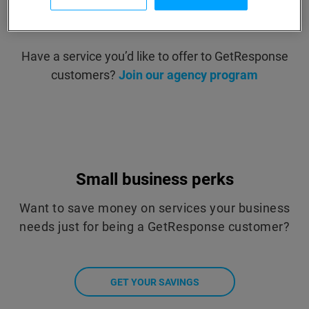
SHOW ALL SOLUTIONS
Have a service you’d like to offer to GetResponse
customers?
Join our agency program
Small business perks
Want to save money on services your business
needs just for being a GetResponse customer?
GET YOUR SAVINGS