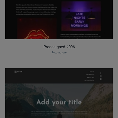
Predesigned #096
Foto autore