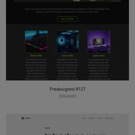
Predesigned #127
Foto autore