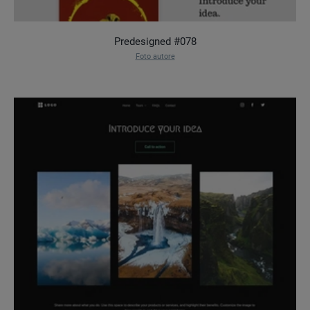
Predesigned #078
Foto autore