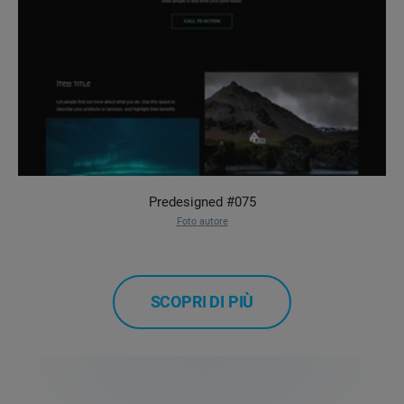
Predesigned #075
Foto autore
SCOPRI DI PIÙ