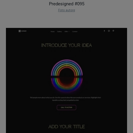
Predesigned #095
Foto autore