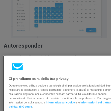
Autoresponder
Per accedere alle statistiche di uno specifico
autoresponder:
Vai su
Strumenti > Autoresponder.
Ci prendiamo cura della tua privacy
Passa il mouse sopra i 3 punti verticali a destra
Questo sito web utilizza cookie e tecnologie simili per assicurare la funzionalità di bas
migliorare le prestazioni e l’analisi del traffico, sostenere le attività di marketing, comp
del messaggio che desideri controllare.
misurazioni degli annunci, e consentire ai nostri partner di fiducia di fornire annunci
personalizzati. Puoi accettare tutti i cookie o modificare le tue preferenze. Per maggior
Seleziona Statistiche.
informazioni consulta la nostra
Informativa sui cookie
e le
Informazioni sul tratt
dei dati di Google
.
Puoi anche accedere direttamente dalla pagina Report: