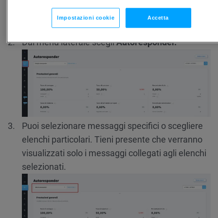
Impostazioni cookie
Accetta
Vai a Report.
Dal menu laterale scegli
Autoresponder.
Puoi selezionare messaggi specifici o scegliere
elenchi particolari. Tieni presente che verranno
visualizzati solo i messaggi collegati agli elenchi
selezionati.