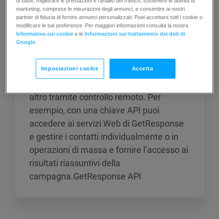
di base, migliorare le prestazioni e l’analisi del traffico, sostenere le attività di
marketing, comprese le misurazioni degli annunci, e consentire ai nostri
partner di fiducia di fornire annunci personalizzati. Puoi accettare tutti i cookie o
modificare le tue preferenze. Per maggiori informazioni consulta la nostra
Informativa sui cookie
e le
Informazioni sul trattamento dei dati di
API
Google
.
Impostazioni cookie
Accetta
Un’API (Application Program Interface) è
usata da un programma per gestirne un
altro tramite controllo remoto. Per
esempio, con una chiave API puoi
accedere ai servizi Web di GetResponse
e gestire i contatti individualmente o in
operazioni di massa e fornire l’accesso ai
risultati riassuntivi della
campagna.GetResponse API