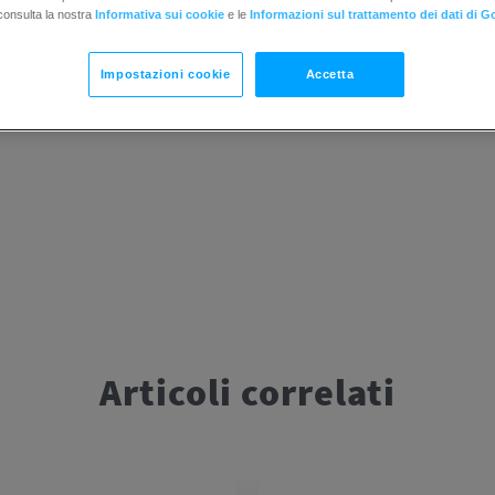
sato per l’autenticazione SPF o DKIM deve semplicemente
consulta la nostra
Informativa sui cookie
e le
Informazioni sul trattamento dei dati di G
indirizzo “Da:” del messaggio. Per esempio, se il dominio
” può essere getresponse.com o qualsiasi sottodominio d
Impostazioni cookie
Accetta
Articoli correlati