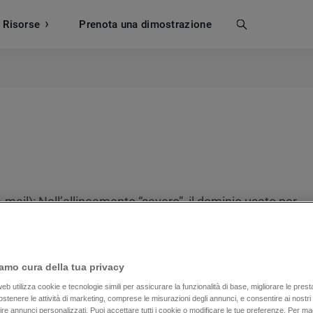
Risorse
Prenota una dimostrazione
Cerca
-mail): Nell’allineamento “severo”, il
dominio
usato per
dere esattamente al dominio “Da:” del messaggio. Per e
com, anche il dominio “Da:” deve essere cs.getresponse
 è getresponse.com, anche il dominio “Da:” deve essere
amo cura della tua privacy
b utilizza cookie e tecnologie simili per assicurare la funzionalità di base, migliorare le prestaz
 sostenere le attività di marketing, comprese le misurazioni degli annunci, e consentire ai nostri
rnire annunci personalizzati. Puoi accettare tutti i cookie o modificare le tue preferenze. Per ma