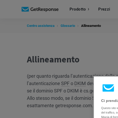
Prodotto
Prezzi
Centro assistenza
Glossario
Allineamento
Allineamento
(per quanto riguarda l’autenticazione delle e
l’autenticazione
SPF
o
DKIM
deve corrispon
se il dominio SPF o DKIM è cs.getresponse.
Allo stesso modo, se il dominio SPF o DKIM
Ci prendi
esattamente getresponse.com.
Questo sito we
del traffico,
fiducia di fo