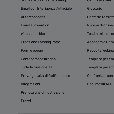
Software di Email marketing
Centro assisten
Email con Intelligenza Artificiale
Glossario
Autoresponder
Contatta l’assis
Email Automation
Risorse di onlin
Website builder
Testimonianze dei
Creazione Landing Page
Accademia Get
Form e popup
Raccolta Webina
Content monetization
Template per ema
Tutte le funzionalità
Template per sit
Prova gratuita di GetResponse
Confrontaci con g
Integrazioni
Documenti API
Prenota una dimostrazione
Prezzi