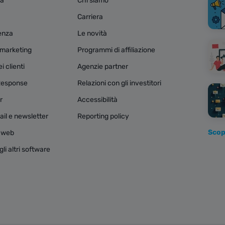
za
Chi siamo
Carriera
tenza
Le novità
e marketing
Programmi di affiliazione
 clienti
Agenzie partner
Response
Relazioni con gli investitori
r
Accessibilità
il e newsletter
Reporting policy
Scopr
i web
li altri software