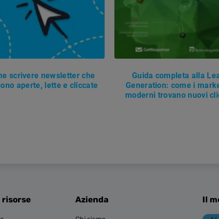
e scrivere newsletter che
Guida completa alla Le
ono aperte, lette e cliccate
Generation: come i mark
moderni trovano nuovi cli
 risorse
Azienda
Il m