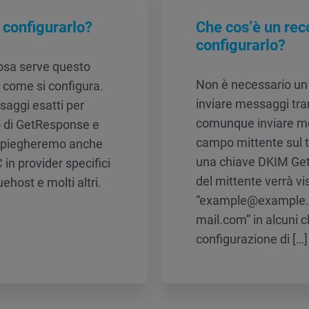
configurarlo?
Che cos’è un re
configurarlo?
osa serve questo
Non è necessario un
e come si configura.
inviare messaggi tr
ssaggi esatti per
comunque inviare mes
o di GetResponse e
campo mittente sul t
 spiegheremo anche
una chiave DKIM GetR
n provider specifici
del mittente verrà v
host e molti altri.
“example@example.
mail.com” in alcuni cl
configurazione di […]