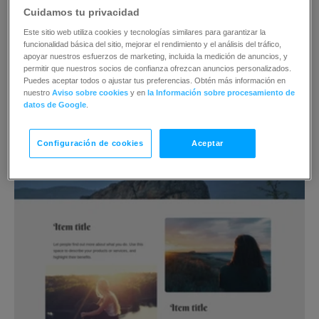
Cuidamos tu privacidad
Este sitio web utiliza cookies y tecnologías similares para garantizar la
funcionalidad básica del sitio, mejorar el rendimiento y el análisis del tráfico,
apoyar nuestros esfuerzos de marketing, incluida la medición de anuncios, y
permitir que nuestros socios de confianza ofrezcan anuncios personalizados.
Puedes aceptar todos o ajustar tus preferencias. Obtén más información en
nuestro
Aviso sobre cookies
y en
la Información sobre procesamiento de
datos de Google
.
Configuración de cookies
Aceptar