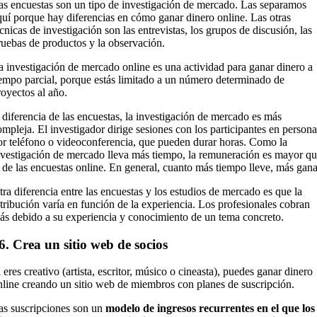
as encuestas son un tipo de investigación de mercado. Las separamos
quí porque hay diferencias en cómo ganar dinero online. Las otras
écnicas de investigación son las entrevistas, los grupos de discusión, las
ruebas de productos y la observación.
a investigación de mercado online es una actividad para ganar dinero a
iempo parcial, porque estás limitado a un número determinado de
royectos al año.
 diferencia de las encuestas, la investigación de mercado es más
ompleja. El investigador dirige sesiones con los participantes en persona
or teléfono o videoconferencia, que pueden durar horas. Como la
nvestigación de mercado lleva más tiempo, la remuneración es mayor q
a de las encuestas online. En general, cuanto más tiempo lleve, más gana
tra diferencia entre las encuestas y los estudios de mercado es que la
etribución varía en función de la experiencia. Los profesionales cobran
ás debido a su experiencia y conocimiento de un tema concreto.
6. Crea un sitio web de socios
 eres creativo (artista, escritor, músico o cineasta), puedes ganar dinero
nline creando un sitio web de miembros con planes de suscripción.
as suscripciones son un
modelo de ingresos recurrentes en el que los