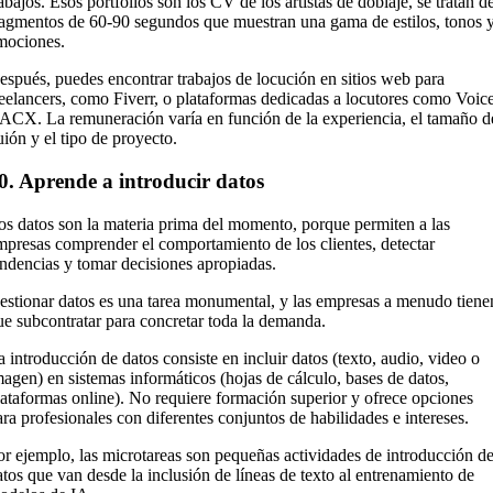
abajos. Esos portfolios son los CV de los artistas de doblaje, se tratan d
ragmentos de 60-90 segundos que muestran una gama de estilos, tonos 
mociones.
espués, puedes encontrar trabajos de locución en sitios web para
reelancers, como Fiverr, o plataformas dedicadas a locutores como Voic
 ACX. La remuneración varía en función de la experiencia, el tamaño d
uión y el tipo de proyecto.
0. Aprende a introducir datos
os datos son la materia prima del momento, porque permiten a las
mpresas comprender el comportamiento de los clientes, detectar
endencias y tomar decisiones apropiadas.
estionar datos es una tarea monumental, y las empresas a menudo tiene
ue subcontratar para concretar toda la demanda.
a introducción de datos consiste en incluir datos (texto, audio, video o
magen) en sistemas informáticos (hojas de cálculo, bases de datos,
lataformas online). No requiere formación superior y ofrece opciones
ara profesionales con diferentes conjuntos de habilidades e intereses.
or ejemplo, las microtareas son pequeñas actividades de introducción d
atos que van desde la inclusión de líneas de texto al entrenamiento de