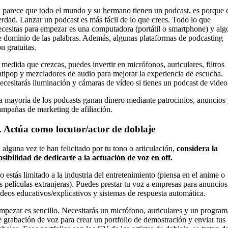
i parece que todo el mundo y su hermano tienen un podcast, es porque 
erdad. Lanzar un podcast es más fácil de lo que crees. Todo lo que
ecesitas para empezar es una computadora (portátil o smartphone) y alg
e dominio de las palabras. Además, algunas plataformas de podcasting
on gratuitas.
 medida que crezcas, puedes invertir en micrófonos, auriculares, filtros
ntipop y mezcladores de audio para mejorar la experiencia de escucha.
ecesitarás iluminación y cámaras de vídeo si tienes un podcast de vide
a mayoría de los podcasts ganan dinero mediante patrocinios, anuncios
ampañas de marketing de afiliación.
. Actúa como locutor/actor de doblaje
i alguna vez te han felicitado por tu tono o articulación,
considera la
osibilidad de dedicarte a la actuación de voz en off.
o estás limitado a la industria del entretenimiento (piensa en el anime o
as películas extranjeras). Puedes prestar tu voz a empresas para anuncios
ideos educativos/explicativos y sistemas de respuesta automática.
mpezar es sencillo. Necesitarás un micrófono, auriculares y un program
e grabación de voz para crear un portfolio de demostración y enviar tus