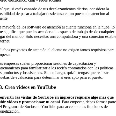
orreo electrónico, chat y redes sociales.
sí que, si estás cansado de tus desplazamientos diarios, considera la
osibilidad de pasar a trabajar desde casa en un puesto de atención al
liente.
a mayoría de los software de atención al cliente funciona en la nube, lo
ue significa que puedes acceder a tu espacio de trabajo desde cualquier
ugar del mundo. Solo necesitas una computadora y una conexión estable
nternet.
uchos proyectos de atención al cliente no exigen tantos requisitos para
mpezar.
as empresas suelen proporcionar sesiones de capacitación y
ntrenamiento para familiarizar a los recién contratados con las políticas,
os productos y los sistemas. Sin embargo, quizás tengas que realizar
ruebas de evaluación para determinar si eres apto para el puesto.
3. Crea videos en YouTube
onvertir las visitas de YouTube en ingresos requiere algo más que
ubir videos y promocionar tu canal
. Para empezar, debes formar parte
el Programa de Socios de YouTube para acceder a las funciones de
onetización.