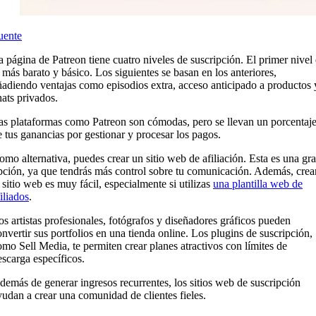
uente
a página de Patreon tiene cuatro niveles de suscripción. El primer nivel 
l más barato y básico. Los siguientes se basan en los anteriores,
ñadiendo ventajas como episodios extra, acceso anticipado a productos 
hats privados.
as plataformas como Patreon son cómodas, pero se llevan un porcentaj
e tus ganancias por gestionar y procesar los pagos.
omo alternativa, puedes crear un sitio web de afiliación. Esta es una gr
pción, ya que tendrás más control sobre tu comunicación. Además, crea
l sitio web es muy fácil, especialmente si utilizas
una plantilla web de
iliados
.
os artistas profesionales, fotógrafos y diseñadores gráficos pueden
onvertir sus portfolios en una tienda online. Los plugins de suscripción,
omo Sell Media, te permiten crear planes atractivos con límites de
escarga específicos.
demás de generar ingresos recurrentes, los sitios web de suscripción
yudan a crear una comunidad de clientes fieles.