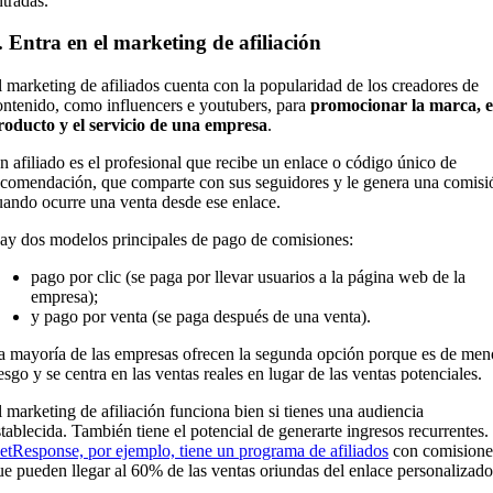
ntradas.
. Entra en el marketing de afiliación
l marketing de afiliados cuenta con la popularidad de los creadores de
ontenido, como influencers e youtubers, para
promocionar la marca, e
roducto y el servicio de una empresa
.
n afiliado es el profesional que recibe un enlace o código único de
ecomendación, que comparte con sus seguidores y le genera una comisi
uando ocurre una venta desde ese enlace.
ay dos modelos principales de pago de comisiones:
pago por clic (se paga por llevar usuarios a la página web de la
empresa);
y pago por venta (se paga después de una venta).
a mayoría de las empresas ofrecen la segunda opción porque es de men
iesgo y se centra en las ventas reales en lugar de las ventas potenciales.
l marketing de afiliación funciona bien si tienes una audiencia
stablecida. También tiene el potencial de generarte ingresos recurrentes.
etResponse, por ejemplo, tiene un programa de afiliados
con comisione
ue pueden llegar al 60% de las ventas oriundas del enlace personalizad