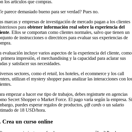
on los artículos que compras.
Te parece demasiado bueno para ser verdad? Pues no.
as marcas y empresas de investigación de mercado pagan a los clientes
isteriosos para
obtener información real sobre la experiencia del
liente
. Ellos se comportan como clientes normales, salvo que tienen un
onjunto de instrucciones o directrices para evaluar sus experiencias de
ompra.
a evaluación incluye varios aspectos de la experiencia del cliente, como
a primera impresión, el merchandising y la capacidad para aclarar sus
udas y satisfacer sus necesidades.
iversos sectores, como el
retail
, los hoteles, el ecommerce y los call
enters, utilizan el mystery shopper para analizar las interacciones con lo
lientes.
ara empezar a hacer ese tipo de trabajos, debes registrarte en agencias
omo Secret Shopper o Market Force. El pago varía según la empresa. S
mbargo, puedes esperar regalos de productos,
gift cards
o un salario
stimado de 18 USD/hora.
. Crea un curso online