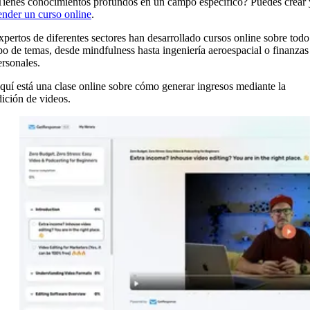
Tienes conocimientos profundos en un campo específico? Puedes crear 
ender un curso online
.
xpertos de diferentes sectores han desarrollado cursos online sobre todo
ipo de temas, desde mindfulness hasta ingeniería aeroespacial o finanzas
ersonales.
quí está una clase online sobre cómo generar ingresos mediante la
dición de videos.