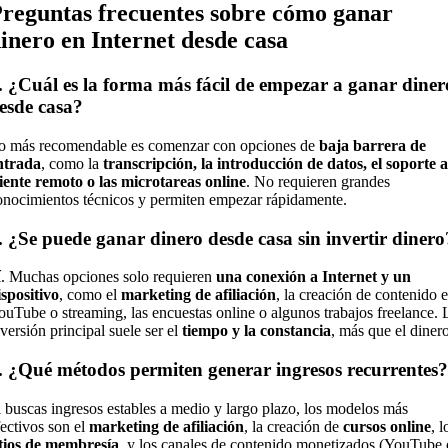
reguntas frecuentes sobre cómo ganar
inero en Internet desde casa
.
¿Cuál es la forma más fácil de empezar a ganar diner
esde casa?
o más recomendable es comenzar con opciones de
baja barrera de
ntrada
, como la
transcripción, la introducción de datos, el soporte a
liente remoto o las microtareas online
. No requieren grandes
onocimientos técnicos y permiten empezar rápidamente.
.
¿Se puede ganar dinero desde casa sin invertir dinero
í. Muchas opciones solo requieren
una conexión a Internet y un
ispositivo
, como el
marketing de afiliación
, la creación de contenido 
ouTube o streaming, las encuestas online o algunos trabajos freelance. 
nversión principal suele ser el
tiempo y la constancia
, más que el dinero
.
¿Qué métodos permiten generar ingresos recurrentes?
i buscas ingresos estables a medio y largo plazo, los modelos más
fectivos son el
marketing de afiliación
, la creación de
cursos online
, l
itios de membresía
, y los canales de contenido monetizados (YouTube 