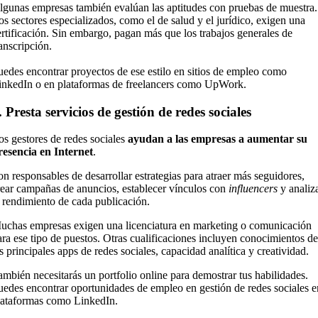
lgunas empresas también evalúan las aptitudes con pruebas de muestra.
os sectores especializados, como el de salud y el jurídico, exigen una
ertificación. Sin embargo, pagan más que los trabajos generales de
ranscripción.
uedes encontrar proyectos de ese estilo en sitios de empleo como
inkedIn o en plataformas de freelancers como UpWork.
. Presta servicios de gestión de redes sociales
os gestores de redes sociales
ayudan a las empresas a aumentar su
resencia en Internet
.
on responsables de desarrollar estrategias para atraer más seguidores,
rear campañas de anuncios, establecer vínculos con
influencers
y analiz
l rendimiento de cada publicación.
uchas empresas exigen una licenciatura en marketing o comunicación
ara ese tipo de puestos. Otras cualificaciones incluyen conocimientos de
as principales apps de redes sociales, capacidad analítica y creatividad.
ambién necesitarás un portfolio online para demostrar tus habilidades.
uedes encontrar oportunidades de empleo en gestión de redes sociales e
lataformas como LinkedIn.