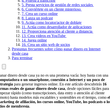
4. Prueba a transcribir
5. Presta servicios de gestión de redes sociales
6. Conviértete en un cliente misterioso
7. Crea un curso online
8. Lanza un podcast
9. Actúa como locutor/actor de doblaje
11. Actúa como desarrollador de aplicaciones
12. Proporciona atención al cliente a distancia
13. Crea videos en YouTube
14. Juega online
16. Crea un sitio web de socios
Preguntas frecuentes sobre cómo ganar dinero en Internet
desde casa
Para terminar
anar dinero desde casa ya no es una promesa vacía: hoy basta con una
omputadora o un smartphone, conexión a Internet y un poco de
strategia
para generar ingresos online. En este artículo descubrirás
16
ormas reales de ganar dinero desde casa
, desde opciones fáciles para
mpezar rápido (como transcripciones, data entry o atención al cliente
emoto) hasta modelos más escalables y sostenibles en el tiempo, como
e
arketing de afiliación, los cursos online, YouTube, los podcasts o lo
itios de membresía
.