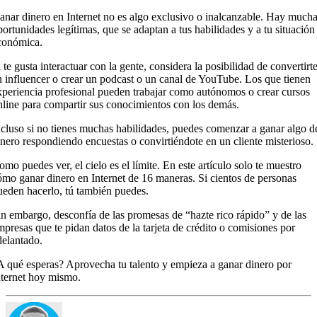
anar dinero en Internet no es algo exclusivo o inalcanzable. Hay much
portunidades legítimas, que se adaptan a tus habilidades y a tu situación
conómica.
 te gusta interactuar con la gente, considera la posibilidad de convertirt
n influencer o crear un podcast o un canal de YouTube. Los que tienen
xperiencia profesional pueden trabajar como autónomos o crear cursos
nline para compartir sus conocimientos con los demás.
ncluso si no tienes muchas habilidades, puedes comenzar a ganar algo d
inero respondiendo encuestas o convirtiéndote en un cliente misterioso.
omo puedes ver, el cielo es el límite. En este artículo solo te muestro
ómo ganar dinero en Internet de 16 maneras. Si cientos de personas
ueden hacerlo, tú también puedes.
in embargo, desconfía de las promesas de “hazte rico rápido” y de las
mpresas que te pidan datos de la tarjeta de crédito o comisiones por
delantado.
A qué esperas? Aprovecha tu talento y empieza a ganar dinero por
nternet hoy mismo.