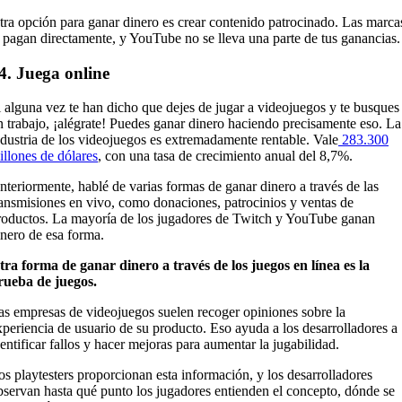
tra opción para ganar dinero es crear contenido patrocinado. Las marca
e pagan directamente, y YouTube no se lleva una parte de tus ganancias.
4. Juega online
i alguna vez te han dicho que dejes de jugar a videojuegos y te busques
n trabajo, ¡alégrate! Puedes ganar dinero haciendo precisamente eso. La
ndustria de los videojuegos es extremadamente rentable. Vale
283.300
illones de dólares
, con una tasa de crecimiento anual del 8,7%.
nteriormente, hablé de varias formas de ganar dinero a través de las
ransmisiones en vivo, como donaciones, patrocinios y ventas de
roductos. La mayoría de los jugadores de Twitch y YouTube ganan
inero de esa forma.
tra forma de ganar dinero a través de los juegos en línea es la
rueba de juegos.
as empresas de videojuegos suelen recoger opiniones sobre la
xperiencia de usuario de su producto. Eso ayuda a los desarrolladores a
dentificar fallos y hacer mejoras para aumentar la jugabilidad.
os playtesters proporcionan esta información, y los desarrolladores
bservan hasta qué punto los jugadores entienden el concepto, dónde se