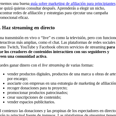
enemos una buena
guía sobre marketing de afiliación para principiantes
ue quizá quieras consultar después. Aprenderás a elegir un nicho,
ncontrar redes de afiliación y estrategias para ejecutar una campaña
romocional eficaz.
. Haz streaming en directo
na transmisión en vivo o “live” es como la televisión, pero con funcion
nteractivas más amplias, como el chat. Las plataformas de redes sociales
omo Twitch, YouTube y Facebook ofrecen servicios de streaming
para
ue los creadores de contenidos interactúen con sus seguidores y
reen una comunidad activa
.
uedes ganar dinero con el
live streaming
de varias formas:
vender productos digitales, productos de una marca u obras de arte
por encargo;
asociarte con empresas en una estrategia de marketing de afiliació
recoger donaciones para tu proyecto;
promocionar productos patrocinados;
crear suscripciones de contenido;
vender espacios publicitarios.
l comienzo las donaciones y las propinas de los espectadores en directo
erán tu principal fuente de ingresos. Las plataformas de streaming tienen