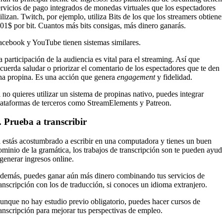
ervicios de pago integrados de monedas virtuales que los espectadores
tilizan. Twitch, por ejemplo, utiliza Bits de los que los streamers obtien
,01$ por bit. Cuantos más bits consigas, más dinero ganarás.
acebook y YouTube tienen sistemas similares.
a participación de la audiencia es vital para el streaming. Así que
ecuerda saludar o priorizar el comentario de los espectadores que te den
na propina. Es una acción que genera
engagement
y fidelidad.
i no quieres utilizar un sistema de propinas nativo, puedes integrar
lataformas de terceros como StreamElements y Patreon.
. Prueba a transcribir
i estás acostumbrado a escribir en una computadora y tienes un buen
ominio de la gramática, los trabajos de transcripción son te pueden ayud
 generar ingresos online.
demás, puedes ganar aún más dinero combinando tus servicios de
ranscripción con los de traducción, si conoces un idioma extranjero.
unque no hay estudio previo obligatorio, puedes hacer cursos de
ranscripción para mejorar tus perspectivas de empleo.