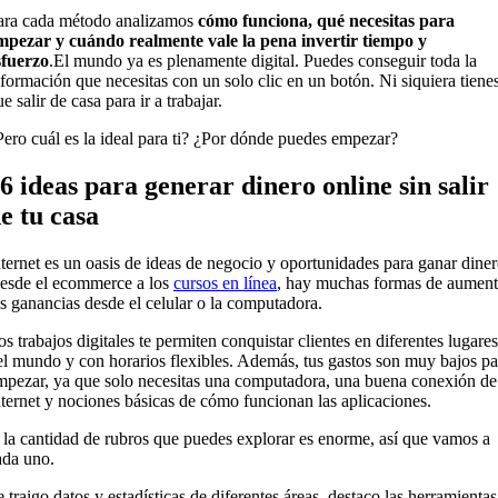
ara cada método analizamos
cómo funciona, qué necesitas para
mpezar y cuándo realmente vale la pena invertir tiempo y
sfuerzo
.El mundo ya es plenamente digital. Puedes conseguir toda la
nformación que necesitas con un solo clic en un botón. Ni siquiera tiene
e salir de casa para ir a trabajar.
Pero cuál es la ideal para ti? ¿Por dónde puedes empezar?
6 ideas para generar dinero online sin salir
e tu casa
nternet es un oasis de ideas de negocio y oportunidades para ganar diner
esde el ecommerce a los
cursos en línea
, hay muchas formas de aument
us ganancias desde el celular o la computadora.
os trabajos digitales te permiten conquistar clientes en diferentes lugares
el mundo y con horarios flexibles. Además, tus gastos son muy bajos pa
mpezar, ya que solo necesitas una computadora, una buena conexión de
nternet y nociones básicas de cómo funcionan las aplicaciones.
 la cantidad de rubros que puedes explorar es enorme, así que vamos a
ada uno.
e traigo datos y estadísticas de diferentes áreas, destaco las herramientas