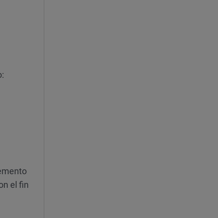
o:
lemento
n el fin