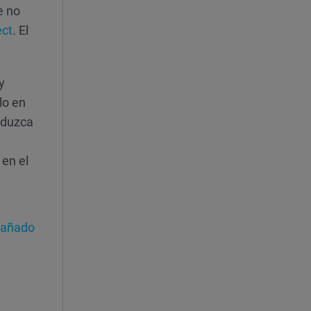
e no
ct
. El
y
lo en
roduzca
 en el
añado