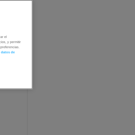
ar el
ios, y permitir
preferencias.
 datos de