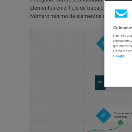
Elementos en el flujo de trabajo: 5
Número mínimo de elementos a configurar:
Cuidamos
Este sitio we
rendimiento y
que nuestros
Obtén más i
Google
.