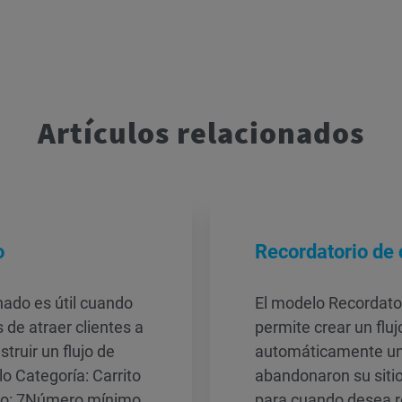
Artículos relacionados
o
Recordatorio de
nado es útil cuando
El modelo Recordator
de atraer clientes a
permite crear un fluj
truir un flujo de
automáticamente un 
lo Categoría: Carrito
abandonaron su sitio
lo: 7Número mínimo
para cuando desea re