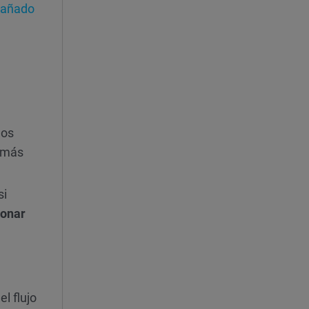
añado
los
demás
si
ionar
el flujo