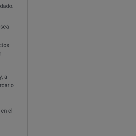
ndado.
esea
ctos
n
y, a
rdarlo
 en el