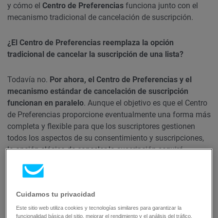
y cómo el
Centro de Preferencias
funciona junto con el
mecanismo tradicional de cancelación de suscripción.
¿El Centro de Preferencias reemplaza la opción
tradicional de cancelar la suscripción de una lista?
Todavía no.
Por ahora, el Centro de Preferencias y el
mecanismo estándar de cancelación de suscripción
funcionan en paralelo
. Aunque el objetivo es que el Centro
de Preferencias proporcione eventualmente una forma más
completa y flexible para que los suscriptores gestionen
todos los aspectos de su consentimiento y suscripciones,
la opción clásica de cancelar la suscripción seguirá
estando disponible durante este período de transición.
¿Qué opciones tienen los suscriptores
Cuidamos tu privacidad
en el nuevo Centro de Preferencias?
Este sitio web utiliza cookies y tecnologías similares para garantizar la
funcionalidad básica del sitio, mejorar el rendimiento y el análisis del tráfico,