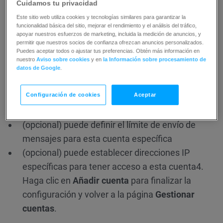
Cuidamos tu privacidad
Información administrativa: el nombre y el correo
Este sitio web utiliza cookies y tecnologías similares para garantizar la
electrónico de la persona encargada de la
funcionalidad básica del sitio, mejorar el rendimiento y el análisis del tráfico,
apoyar nuestros esfuerzos de marketing, incluida la medición de anuncios, y
cuenta
permitir que nuestros socios de confianza ofrezcan anuncios personalizados.
Puedes aceptar todos o ajustar tus preferencias. Obtén más información en
Contraseña (el administrador recibirá un correo
nuestro
Aviso sobre cookies
y en
la Información sobre procesamiento de
electrónico de confirmación pidiéndole que se
datos de Google
.
registre y establezca su propia contraseña)
Información de la dirección
Configuración de cookies
Aceptar
Zona horaria y formato de hora de la cuenta
(opcional) puede definir el límite de envío de
mensajes para esta cuenta específica
(opcional) puede establecer direcciones IP
específicas para tener acceso a esta cuenta
4.
Haga clic en
Añadir cuenta
para finalizar la
configuración y volver a la página
Gestionar
cuentas
.