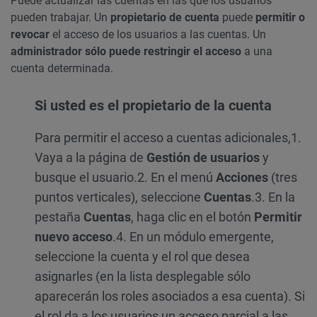
Puede actualizar las cuentas en las que los usuarios
pueden trabajar. Un
propietario de cuenta
puede
permitir o
revocar
el acceso de los usuarios a las cuentas. Un
administrador sólo puede restringir el acceso
a una
cuenta determinada.
Si usted es el propietario de la cuenta
Para permitir el acceso a cuentas adicionales,
1.
Vaya a la página de
Gestión de usuarios
y
busque el usuario.
2. En el menú
Acciones
(tres
puntos verticales), seleccione
Cuentas
.
3. En la
pestaña
Cuentas
, haga clic en el botón
Permitir
nuevo acceso
.
4. En un módulo emergente,
seleccione la cuenta y el rol que desea
asignarles (en la lista desplegable sólo
aparecerán los roles asociados a esa cuenta). Si
el rol da a los usuarios un acceso parcial a las