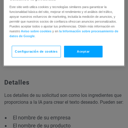
“Escribir una descripción del producto”.
Este sitio web utiliza cookies y tecnologías similares para garantizar la
funcionalidad básica del sitio, mejorar el rendimiento y el análisis del tráfico,
Si tiene expectativas específicas para el
apoyar nuestros esfuerzos de marketing, incluida la medición de anuncios, y
permitir que nuestros socios de confianza ofrezcan anuncios personalizados.
resultado de la IA, inclúyalas en la solicitud. Por
Puedes aceptar todos o ajustar tus preferencias. Obtén más información en
ejemplo, puede decir: “Escriba un correo
nuestro
Aviso sobre cookies
y en
la Información sobre procesamiento de
datos de Google
.
electrónico de bienvenida de 3 párrafos”.
Informe a la IA de lo que no debe hacer con
Configuración de cookies
Aceptar
frases como “Evite utilizar el lenguaje [de
descripción]”, “Nunca mencione […]” o “Ignore…”.
Detalles
Los detalles de su solicitud son como los ingredientes que
proporciona a la IA para crear el texto deseado. Pueden ser:
El nombre de su empresa
El nombre de su producto