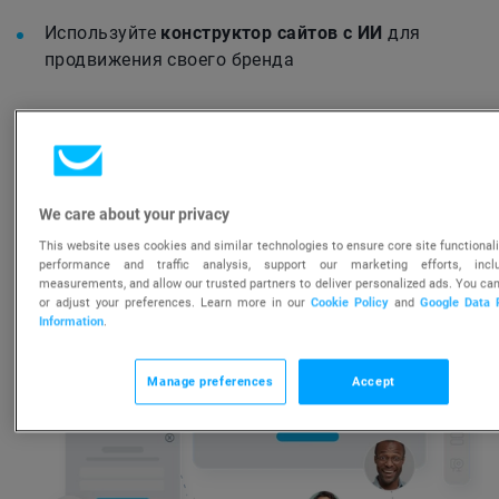
Используйте
конструктор сайтов с ИИ
для
продвижения своего бренда
ПОДРОБНЕЕ О ЛЕНДИНГАХ ›
We care about your privacy
This website uses cookies and similar technologies to ensure core site functionali
performance and traffic analysis, support our marketing efforts, incl
measurements, and allow our trusted partners to deliver personalized ads. You can
or adjust your preferences. Learn more in our
Cookie Policy
and
Google Data 
Information
.
Manage preferences
Accept