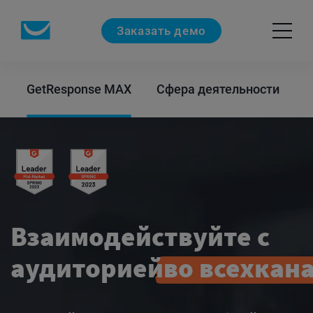
Заказать демо
GetResponse MAX
Сфера деятельности
П
Взаимодействуйте с
аудиторией
во всех
кан