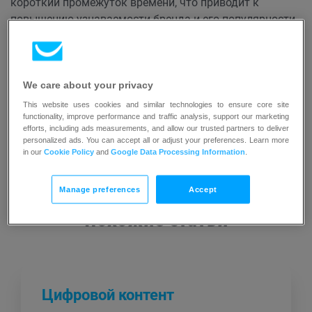
короткий промежуток времени, что приводит к
повышению узнаваемости бренда и его популярности.
Это может привести к значительному росту трафика
на сайте, числа подписчиков в социальных сетях и, в
конечном итоге, продаж или конверсий.
We care about your privacy
This website uses cookies and similar technologies to ensure core site
functionality, improve performance and traffic analysis, support our marketing
efforts, including ads measurements, and allow our trusted partners to deliver
personalized ads. You can accept all or adjust your preferences. Learn more
in our
Cookie Policy
and
Google Data Processing Information
.
Manage preferences
Accept
Похожие статьи
Цифровой контент