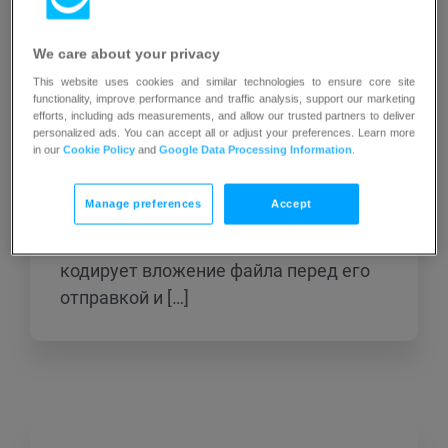
Большинство почтовых программ
упрощают отправку файловых
вложений, содержащих фотографии,
We care about your privacy
документы, музыку и видео. Просто
This website uses cookies and similar technologies to ensure core site
functionality, improve performance and traffic analysis, support our marketing
выберите «Прикрепить» в меню, затем
efforts, including ads measurements, and allow our trusted partners to deliver
используйте «Обзор», чтобы найти
personalized ads. You can accept all or adjust your preferences. Learn more
in our
Cookie Policy
and
Google Data Processing Information
.
нужный файл для отправки. Обратите
внимание, что размер файла может
Manage preferences
Accept
увеличиться до 30%, поскольку
программа электронной почты
кодирует вложение файла перед его
отправкой и […]