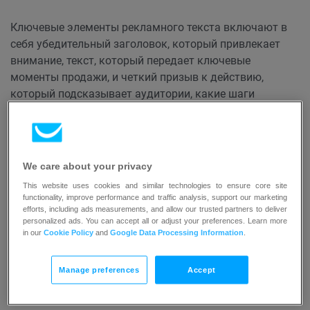
Ключевые элементы рекламного текста включают в
себя убедительный заголовок, который привлекает
внимание, текст, который передает ключевые
моменты продажи, и четкий призыв к действию,
который подсказывает аудитории, какие шаги
предпринять дальше. Успешный рекламный текст
часто учитывает потребности, желания или болевые
точки целевой аудитории, создавая связь и укрепляя
чувство актуальности.
We care about your privacy
This website uses cookies and similar technologies to ensure core site
В эпоху цифровых технологий рекламные тексты
functionality, improve performance and traffic analysis, support our marketing
efforts, including ads measurements, and allow our trusted partners to deliver
используются в различных средах, включая онлайн-
personalized ads. You can accept all or adjust your preferences. Learn more
рекламу, публикации в социальных сетях, кампании по
in our
Cookie Policy
and
Google Data Processing Information
.
электронной почте и многое другое. Он адаптируется
под разные форматы и продолжительность в
Manage preferences
Accept
зависимости от платформы и конкретных целей
рекламной кампании.